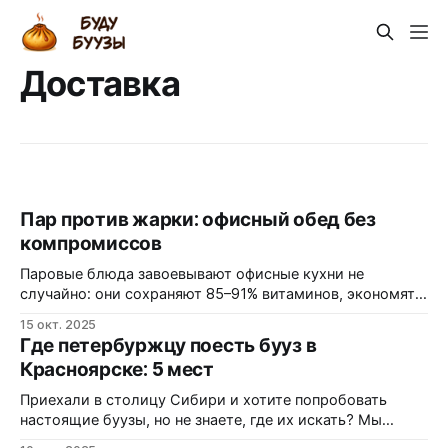
Доставка
Пар против жарки: офисный обед без
компромиссов
Паровые блюда завоевывают офисные кухни не
случайно: они сохраняют 85–91% витаминов, экономят
обеденное время и избавляют от жирной тяжести
15 окт. 2025
после ланча. Разберем, почему компании переходят на
Где петербуржцу поесть бууз в
паровое меню и как это влияет на продуктивность
Красноярске: 5 мест
команд. Офисный обед: лотерея или гарантия? Знакома
ли вам ситуация, когда заказываете «здоровый обед», а
Приехали в столицу Сибири и хотите попробовать
настоящие буузы, но не знаете, где их искать? Мы
нашли лучшие позные города и проверили отзывы —