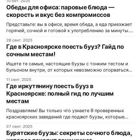
10 окт. 2025
теперь вы точно не промахнетесь. Почему буузы в
Обеды для офиса: паровые блюда —
Красноярске — это серьезно Забудьте про обычные
скорость и вкус без компромиссов
пельмени — буузы это совсем другой уровень. В опросе
Ngs24.ru 2024 года 634
Представьте: вы в офисе, время обеда, а еда приезжает
горячей, сочной и готовой к употреблению за минуты.
Доставка бууз решает вечную проблему — быстрый,
28 сент. 2025
стабильный вкус без разогрева и потерь качества.
Где в Красноярске поесть бууз? Гайд по
Идеально для мясоедов! Почему офисный обед часто
сочным местам!
превращается в лотерею? Знаете то чувство, когда
заказываешь обед в офис, а получаешь
Ищете те самые, настоящие буузы с тонким тестом и
бульоном внутри, от которых невозможно оторваться?
Этот гид проведет вас по лучшим заведениям
11 сент. 2025
Красноярска, где готовят божественно. Миссия «Найти
Где иркутянину поесть бууз в
идеальные буузы»: выполнима! Представьте: холодный
Красноярске: полный гид по лучшим
сибирский вечер, вы голодны как волк, и в голове
местам
только одна мысль — «хочу бууз!». Не просто
пельменей-
Поздравляем! Вы только что узнаете 8 проверенных
красноярских заведений где подают буузы, которые
даже иркутянин оценит по достоинству. Почему буузы в
07 сент. 2025
Красноярске могут удивить даже бывалых Скажем
Бурятские буузы: секреты сочного блюда,
честно: для иркутянина, который в буузах собаку съел,