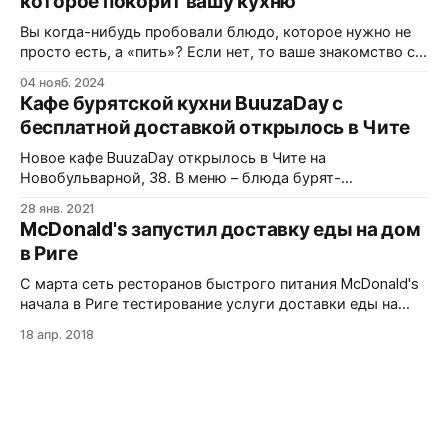
которое покорит вашу кухню
поиск достойного заведения в другом городе —
настоящая лотерея. Но Красноярск приятно удивляет!
Вы когда-нибудь пробовали блюдо, которое нужно не
Согласно недавнему опросу
просто есть, а «пить»? Если нет, то ваше знакомство с
гастрономической гордостью Бурятии еще впереди.
04 нояб. 2024
Буузы (или позы) — это не просто большие пельмени.
Кафе бурятской кухни BuuzaDay с
Это архитектурный шедевр в миниатюре,
бесплатной доставкой открылось в Чите
напоминающий юрту, внутри которой кипит жизнь в
виде ароматного мясного бульона. Многие считают, что
Новое кафе BuuzaDay открылось в Чите на
Новобульварной, 38. В меню – блюда бурят-
монгольской, китайской, японской, европейской
28 янв. 2021
кухонь, которые можно заказать и с бесплатной
McDonald's запустил доставку еды на дом
доставкой. BuuzaDay – это сочетание кулинарных
в Риге
традиций и семейного бизнеса с современным
подходом к сервису. Так, одна из наших фишек –
С марта сеть ресторанов быстрого питания McDonald's
использование мяса, выращенного исключительно в
начала в Риге тестирование услуги доставки еды на
благодатных степях
дом. Доставка будет называться McDelivery,
18 апр. 2018
планируется, что в полной мере ее запустят в середине
этого года. Как отмечает LETA со ссылкой на
латвийское представительство McDonald's, Рига стала
единственным городом Балтии, в