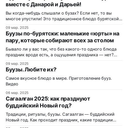
вместе с Данарой и Дарьей!
Вы когда-нибудь слышали о бузах? Если нет, то вы
многое упустили! Это традиционное блюдо бурятской
кухни, которое представляет собой сочные мясные
09 мар. 2025
"мешочки", приготовленные на пару. Сегодня мы
Буузы по-бурятски: маленькие «юрты» на
окунемся в мир бурятской кулинарии и узнаем все
пару, которые собирают всех за столом
секреты приготовления этого восхитительного блюда
от настоящих мастериц – Данары и Дарьи. Вместе
Бывало ли у вас так, что без какого-то одного блюда
праздник вроде есть, а ощущения праздника — нет?
Для бурят как раз таким блюдом стали буузы: если на
09 мар. 2025
столе их нет, многие всерьёз считают, что торжество
Буузы. Любите их?
как будто и не состоялось. В этой статье разберёмся,
что такое буузы, чем они
Самое вкусное блюдо в мире. Приготовление бууз.
Видео
06 мар. 2025
Сагаалган 2025: как празднуют
буддийский Новый год?
Традиции, ритуалы, буузы. Сагаалган — буддийский
Новый год. Как проходит праздник, какие традиции
сохранились, и что означают главные ритуалы? Мы