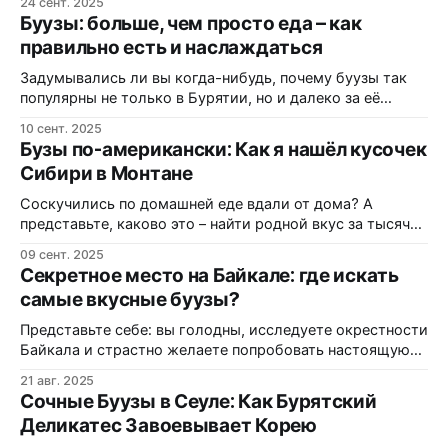
24 сент. 2025
Кажется, этот вопрос волнует каждого второго
Буузы: больше, чем просто еда – как
туриста, да и местных жителей тоже. В этой статье мы
правильно есть и наслаждаться
отправимся в небольшое гастрономическое
приключение по окрестностям иркутского аэропорта,
Задумывались ли вы когда-нибудь, почему буузы так
чтобы найти те
популярны не только в Бурятии, но и далеко за её
пределами? Это ведь не просто сочное мясо в тесте,
10 сент. 2025
это целая культура, традиция, передаваемая из
Бузы по-американски: Как я нашёл кусочек
поколения в поколение. А как правильно есть буузы,
Сибири в Монтане
чтобы получить максимум удовольствия? В этой статье
мы поговорим
Соскучились по домашней еде вдали от дома? А
представьте, каково это – найти родной вкус за тысячи
километров, посреди американской трассы! Я долго
09 сент. 2025
мечтал о таком, и вот, кажется, моя мечта сбылась –
Секретное место на Байкале: где искать
бурятские буузы в штате Монтана! В этой статье я
самые вкусные буузы?
расскажу о моём неожиданном открытии – кафешке с
сибирской кухней прямо
Представьте себе: вы голодны, исследуете окрестности
Байкала и страстно желаете попробовать настоящую
местную кухню. Куда пойти? В модный ресторан с
21 авг. 2025
видом на озеро или довериться интуиции и заглянуть в
Сочные Буузы в Сеуле: Как Бурятский
неприметную столовую? Спойлер: иногда самые
Деликатес Завоевывает Корею
лучшие впечатления ждут нас там, где мы меньше всего