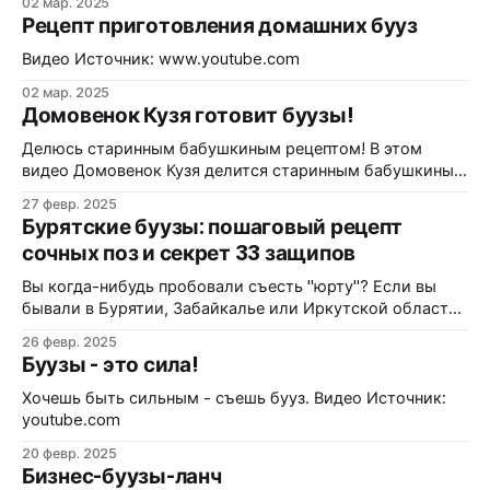
02 мар. 2025
отправились в Усть-Ордынский дацан «Тубдэн
Рецепт приготовления домашних бууз
Даржелин» в Иркутской области, чтобы узнать больше
об этом древнем празднике. В этом видео * История
Видео Источник: www.youtube.com
Сагаалгана: почему его называют Белым месяцем? *
02 мар. 2025
Как праздник пережил запреты
Домовенок Кузя готовит буузы!
Делюсь старинным бабушкиным рецептом! В этом
видео Домовенок Кузя делится старинным бабушкиным
рецептом приготовления бууз. Вы увидите пошаговый
27 февр. 2025
процесс, который поможет вам легко повторить этот
Бурятские буузы: пошаговый рецепт
вкусный рецепт дома! Вы когда-нибудь пробовали
сочных поз и секрет 33 защипов
съесть пельмень размером с кулак, внутри которого
плещется горячий бульон? Если нет, то вы многое
Вы когда-нибудь пробовали съесть "юрту"? Если вы
упустили. А если
бывали в Бурятии, Забайкалье или Иркутской области,
то наверняка понимаете, о чем речь. Буузы (или, как их
26 февр. 2025
часто называют в народе, позы) — это не просто
Буузы - это сила!
"большие пельмени". Это настоящий гастрономический
феномен, блюдо-символ и тест на мастерство для
Хочешь быть сильным - съешь бууз. Видео Источник:
youtube.com
20 февр. 2025
Бизнес-буузы-ланч