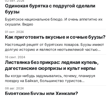
02 окт. 2024
идеального места, где можно насладиться этим
Одинокая бурятка с подругой сделали
традиционным блюдом. И, кажется, я его нашёл, но не
буузы
всё так однозначно... В этом обзоре я посетил Хан-
буузу (г. Иркутск, ул. 3 Июля,
Бурятское национальное блюдо. И очень аппетитно их
скушали. Видео
01 окт. 2024
Как приготовить вкусные и сочные буузы?
Настоящий рецепт от бурятских поваров. Буузы имеют
долгую историю и являются неотъемлемой частью
кулинарного наследия бурятского народа,
16 сент. 2024
проживающего на юге Сибири. Блюдо традиционно
Листвянка без прикрас: ледяная купель,
готовят во время особых событий и семейных
дагестанские сюрпризы и культ нерпы
праздников. Еще оно может быть предложено в
качестве символа гостеприимства на трапезах. Буузы:
Вы когда-нибудь задумывались, почему, планируя
Как приготовить легенду бурятской кухни и почему
поездку на Байкал, большинство туристов
представляют себе идиллические картины пляжного
06 авг. 2024
отдыха, а по факту оказываются в пуховиках посреди
Бурятские Буузы или Хинкали?
августа? Великое озеро умеет хранить свои тайны, и
одна из них — это его обманчивое гостеприимство. С
Где Вкусно Поесть в Туристическом Квартале? Иркутск
одной стороны, солнце может припекать так, что вы
2024. Разбор видео Привет, друзья! Если вы, как и я,
почувствуете себя