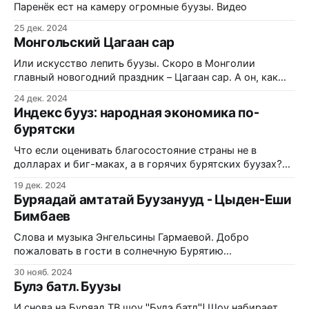
идеально выверен баланс теста, рубленого мяса и
Паренёк ест на камеру огромные буузы. Видео
драгоценного бульона. Статистика ресторанов Улан-
25 дек. 2024
Удэ показывает: туристы заказывают это блюдо в
Монгольский Цагаан сар
Или искусство лепить буузы. Скоро в Монголии
главный новогодний праздник – Цагаан сар. А он, как
известно, просто неразделим с приготовлением
24 дек. 2024
основного и всеми любимого блюда - бууз. В Монголии
Индекс бууз: народная экономика по-
буузы – это очень вкусное, сочное и почетное блюдо,
бурятски
которое подают по традиции только самым дорогим
гостям! Видео
Что если оценивать благосостояние страны не в
долларах и биг-маках, а в горячих бурятских буузах?
Звучит несерьёзно — но за этой идеей стоит вполне
19 дек. 2024
реальная экономическая логика, и результаты
Буряадай амтатай Буузанууд - Цыден-Еши
сравнения стран оказались неожиданными. В этой
Бимбаев
статье вы узнаете: как работает принцип «кулинарного»
экономического индекса, сколько бууз можно слепить
Слова и музыка Энгельсины Гармаевой. Добро
на минимальную
пожаловать в гости в солнечную Бурятию
полюбоваться красотами нашего края, священным
30 нояб. 2024
озером Байкал и отведать национальное блюдо "бууза",
Булэ батл. Буузы
а также познакомиться с древними обычаями и
традициями бурятского народа. Видео
И снова на Буряад ТВ шоу "Бүлэ батл"! Шоу набирает