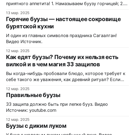
приятного аппетита! 1. Намазываем буузу горчицей; 2.
надкусываем с боку, выпиваем сок (если есть сок,
13 мар. 2025
показатель того, что бууза хорошая); 3. можно кушать с
Горячие буузы — настоящее сокровище
хлебом; 4. бурятские буузы кушают руками. Видео
бурятской кухни
Источник: youtube.com
И один из главных символов праздника Сагаалган!
Видео Источник.
12 мар. 2025
Как едят буузы? Почему их нельзя есть
вилкой и в чем магия 33 защипов
Вы когда-нибудь пробовали блюдо, которое требует к
себе такого же уважения, как древний ритуал? Если
ваш гастрономический опыт ограничивается
12 мар. 2025
пельменями из супермаркета или даже хорошими
Правильные буузы
хинкали, приготовьтесь: сегодня мы поговорим о
настоящем чуде инженерной и кулинарной мысли. Речь
33 защипа должно быть при лепке бууз. Видео
пойдет о бурятских буузах — блюде, которое выглядит
Источник: youtube.com
обманчиво просто, но скрывает
12 мар. 2025
Буузы с диким луком