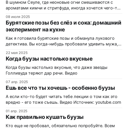
ожидаем. Сегодня мы отправимся в гастрономическое
В шумном Сеуле, где неоновые огни смешиваются с
путешествие,
ароматами кимчи и стритфуда, иногда хочется чего-то
родного, теплого и сытного. Представьте: парящие,
08 июля 2025
сочные буузы, пропитанные мясным соком, с тонкой
Бурятские позы без слёз и сока: домашний
оболочкой теста, которая тает во рту. Это не просто
эксперимент на кухне
еда — это портал в мир сибирских вкусов, неожиданно
доступный в азиатской метрополии.
Как я готовила бурятские позы и обманула лукового
детектива. Вы когда-нибудь пробовали удивить мужа,
ребёнка и, заодно, саму себя? Вот и я сегодня решила: а
22 мая 2025
не налепить ли мне бурятских позочек! Бурятские
Когда буузы настолько вкусные
пельмешки с характером, да ещё и без лука – миссия
почти невозможная, если ваш ребёнок —
Когда буузы настолько вкусные, что даже звезды
профессиональный лукодетектор. В
Голливуда теряют дар речи. Видео
07 апр. 2025
Ешь все что ты хочешь - особенно буузы
А если кто-то будет читать тебе лекции о том как это
вредно - его тоже съешь. Видео Источник: youtube.com
01 апр. 2025
Как правильно кушать буузы
Кто еще не пробовал, обязательно попробуйте. Всем