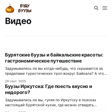
Видео
Бурятские буузы и байкальские красоты:
гастрономическое путешествие
Задумывались ли вы когда-нибудь, что скрывается за
пределами туристических троп вокруг Байкала? А что,
если вместо привычных маршрутов отправиться вглубь
26 сент. 2025
Бурятии, где кочевые традиции переплетаются с
Буузы Иркутска: Где поесть вкусно и
буддийской мудростью и гастрономическими
недорого?
изысками? Приготовьтесь, будет вкусно! В этой статье
мы совершим виртуальное путешествие по Бурятии,
Задумывались ли вы, гуляя по Иркутску в поисках
попробуем на вкус настоящие буузы, узнаем
настоящей бурятской кухни, где можно отведать
сочные буузы, не потратив при этом целое состояние?