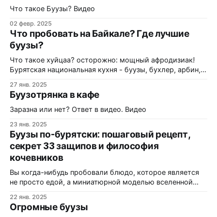
Что такое Буузы? Видео
02 февр. 2025
Что пробовать на Байкале? Где лучшие
буузы?
Что такое хуйцаа? осторожно: мощный афродизиак!
Бурятская национальная кухня - буузы, бухлер, арбин,
саламат и многое другое - это то, что обязательно
27 янв. 2025
нужно пробовать гостям Байкала и то, что очень любим
Буузотрянка в кафе
мы, местные жители. Мы решили объехать самые
популярные кафе бурятской кухни в Иркутске и
Заразна или нет? Ответ в видео. Видео
выяснить, где вкуснее! Буузы и не только:
23 янв. 2025
Буузы по-бурятски: пошаговый рецепт,
секрет 33 защипов и философия
кочевников
Вы когда-нибудь пробовали блюдо, которое является
не просто едой, а миниатюрной моделью вселенной
кочевника? Буузы — это не просто «большие
22 янв. 2025
пельмени» и не вариация мантов. Это
Огромные буузы
гастрономический символ Байкала, в котором