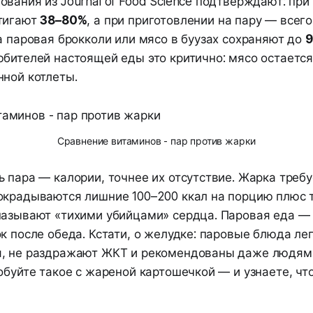
вания из Journal of Food Science подтверждают: при
тигают
38–80%
, а при приготовлении на пару — всег
а паровая брокколи или мясо в буузах сохраняют до
юбителей настоящей еды это критично: мясо остается
нной котлеты.
Сравнение витаминов - пар против жарки
 пара — калории, точнее их отсутствие. Жарка требу
окрадываются лишние 100–200 ккал на порцию плюс 
называют «тихими убийцами» сердца. Паровая еда — 
к после обеда. Кстати, о желудке: паровые блюда ле
, не раздражают ЖКТ и рекомендованы даже людям 
обуйте такое с жареной картошечкой — и узнаете, чт