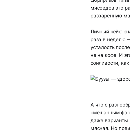
мясоедов это ра
разваренную ма
Личный кейс: зн
раза в неделю 
усталость после
не на кофе. И э
сонливости, как
А что с разнооб
смешанным фарш
даже варианты с
мясная. Но пре