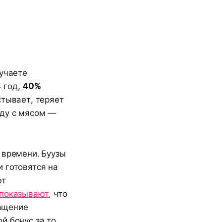
лучаете
 год,
40%
стывает, теряет
еду с мясом —
 времени. Буузы
 готовятся на
ют
 показывают
, что
ащение
ой бонус за то,