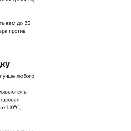
ть вам до 30
ара против
дку
 лучше любого
мываются в
 паровая
е 100°C,