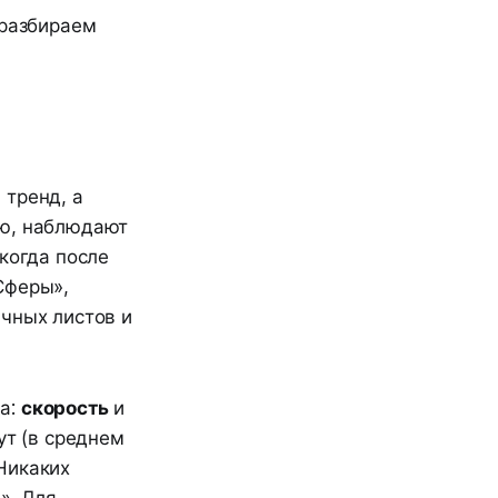
 разбираем
 тренд, а
ню, наблюдают
когда после
Сферы»,
ичных листов и
да:
скорость
и
ут (в среднем
Никаких
». Для