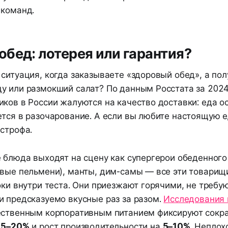
 команд.
бед: лотерея или гарантия?
ситуация, когда заказываете «здоровый обед», а по
у или размокший салат? По данным Росстата за 2024
ков в России жалуются на качество доставки: еда о
ется в разочарование. А если вы любите настоящую 
строфа.
е блюда выходят на сцену как супергерои обеденного
овые пельмени), манты, дим-самы — все эти товарищи
оки внутри теста. Они приезжают горячими, не требу
и предсказуемо вкусные раз за разом.
Исследования
ественным корпоративным питанием фиксируют сокр
15–20%
и рост производительности на
5–10%
. Неплох