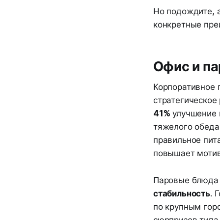
Но подождите, а
конкретные пре
Офис и па
Корпоративное 
стратегическое
41%
улучшение п
тяжелого обеда
правильное пит
повышает мотив
Паровые блюда 
стабильность
. 
по крупным гор
сюрпризов типа