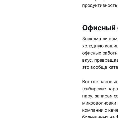
продуктивность
Офисный о
Знакома ли вам 
холодную кашиц
офисных работни
вкус, превраща
это вообще ката
Вот где паровы
(сибирские пар
пару, запирая с
микроволновки 
компании с кач
больничных на