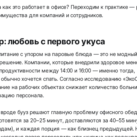
 как это работает в офисе? Переходим к практике —
имущества для компаний и сотрудников.
р: любовь с первого укуса
питание с упором на паровые блюда — это не модный
 решение. Компании, которые внедрили здоровое ме
родуктивности между 14:00 и 16:00 — именно тогда, 
 обычно хочется спать. Согласно исследованию «Эко
ание на рабочих объектах снижает количество больн
ацию персонала.
вроде бууз решают главную проблему офисного обе
Готовятся за 20–25 минут, доставляются за 40–55 мин
одам), и каждая порция — как близнец предыдущей. 
 «сегодня повар пересолил» или «курица как подошва