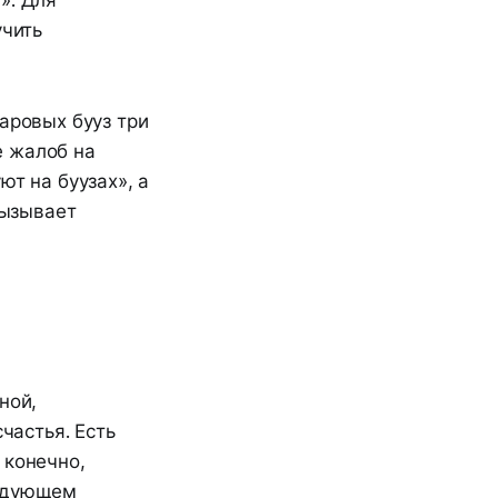
учить
аровых бууз три
 жалоб на
ют на буузах», а
вызывает
ной,
астья. Есть
 конечно,
ледующем