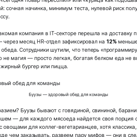
й: сочная начинка, минимум теста, нулевой риск пол
ссу.
акомая компания в IT-секторе перешла на доставку п
— через месяц HR-отдел зафиксировал на
12%
меньше
 обеда. Сотрудники шутили, что теперь «программиру
то не магия — просто легкая, богатая белком еда не 
 жирный бургер или пицца.
Буузы — здоровый обед для команды
разием? Буузы бывают с говядиной, свининой, барани
ем — для каждого мясоеда найдется своя порция сч
 овощами для коллег-вегетарианцев, хотя классика,
жде чем заказывать, развеем пару мифов — они в с