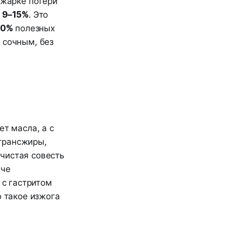
 жарке потери
о
9–15%
. Это
90%
полезных
 сочным, без
ет масла, а с
трансжиры,
чистая совесть
гче
с гастритом
о такое изжога