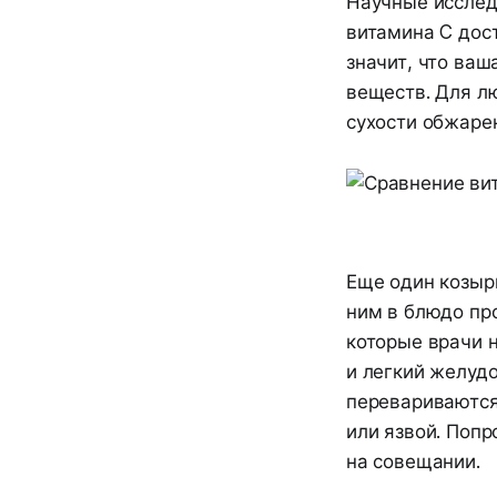
Научные исследо
витамина C дос
значит, что ваш
веществ. Для л
сухости обжаре
Еще один козырь
ним в блюдо пр
которые врачи 
и легкий желудо
перевариваются
или язвой. Попр
на совещании.