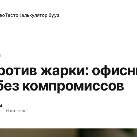
ео
Тесто
Калькулятор бууз
Ы
ротив жарки: офис
без компромиссов
ы
—
6 min read