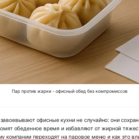
Пар против жарки - офисный обед без компромиссов
завоевывают офисные кухни не случайно: они сохра
номят обеденное время и избавляют от жирной тяжест
у компании переходят на паровое меню и как это вл