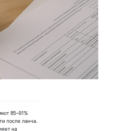
няют 85–91%
и после ланча.
ияет на