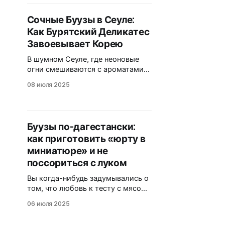
отличаются от пельменей? Вы
когда-нибудь пробовали буузы?
Сочные Буузы в Сеуле:
Это не просто пельмени!
Как Бурятский Деликатес
Представьте себе: вы сидите в
уютной тувинской юрте, вокруг
Завоевывает Корею
бескрайние сибирские степи, а
В шумном Сеуле, где неоновые
огни смешиваются с ароматами
кимчи и стритфуда, иногда
08 июля 2025
хочется чего-то родного, теплого
и сытного. Представьте: парящие,
сочные буузы, пропитанные
мясным соком, с тонкой
Буузы по-дагестански:
оболочкой теста, которая тает во
как приготовить «юрту в
рту. Это не просто еда — это
портал в мир сибирских вкусов,
миниатюре» и не
неожиданно доступный в
поссориться с луком
азиатской метрополии.
Вы когда-нибудь задумывались о
том, что любовь к тесту с мясом
— это, пожалуй, единственная
06 июля 2025
скрепа, которая реально
объединяет всё человечество? От