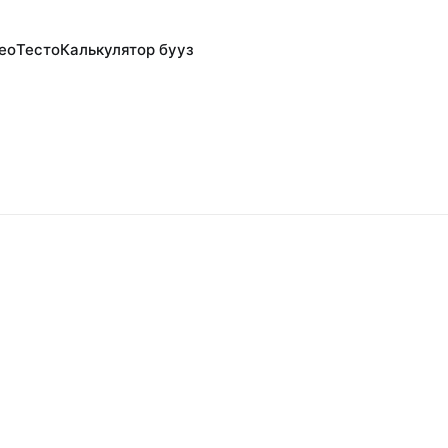
ео
Тесто
Калькулятор бууз