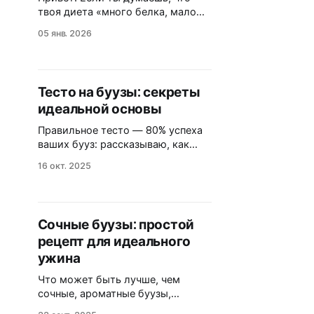
твоя диета «много белка, мало
углеводов» — это сурово, то
05 янв. 2026
монгольская кухня просто
посмеется тебе в лицо. Здесь еда
— это топливо для выживания в
степи, где зимой минус сорок, а
Тесто на буузы: секреты
ближайший супермаркет… ну,
идеальной основы
скажем так, не за углом. Забудь
про смузи и авокадо-тосты. Мы
Правильное тесто — 80% успеха
отправляемся
ваших бууз: рассказываю, как
замесить крутую, эластичную
16 окт. 2025
основу, которая удержит весь
драгоценный бульон внутри.
Почему тесто для бууз требует
особого подхода Замечали, что
Сочные буузы: простой
домашние буузы часто рвутся
рецепт для идеального
при варке, выпуская весь сок?
Виновато именно тесто. В отличие
ужина
от обычных пельменей, буузы
Что может быть лучше, чем
готовятся на пару 25-30
сочные, ароматные буузы,
приготовленные своими руками?