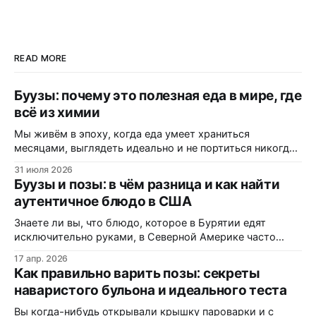
READ MORE
Буузы: почему это полезная еда в мире, где
всё из химии
Мы живём в эпоху, когда еда умеет храниться
месяцами, выглядеть идеально и не портиться никогда.
Вот только цена за это — витамины, минералы и сам
31 июля 2026
вкус. Полки магазинов забиты ультраобработанной
Буузы и позы: в чём разница и как найти
пищей: полуфабрикатами, лапшой быстрого
аутентичное блюдо в США
приготовления, «домашними» котлетами с составом на
пол-этикетки. А ведь есть блюдо, которому не нужны
Знаете ли вы, что блюдо, которое в Бурятии едят
консерванты, потому
исключительно руками, в Северной Америке часто
маскируется под «экзотические dumplings»? В этом
17 апр. 2026
материале вы узнаете, почему одни называют их
Как правильно варить позы: секреты
«буузы», а другие — «позы», как диаспора адаптирует
наваристого бульона и идеального теста
рецепт под западные реалии, и где именно на трассах
Монтаны можно заказать свежую партию без
Вы когда-нибудь открывали крышку пароварки и с