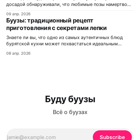
досадой обнаруживали, что любимые позы намертво
прилипли к решётке? Или кусали аппетитный на вид
09 апр. 2026
пирожок, а внутри — сухо и безвкусно? Статистика
Буузы: традиционный рецепт
кулинарных форумов показывает: более 60% новичков
приготовления с секретами лепки
сталкиваются с этими проблемами при первом
знакомстве с бурятской кухней. В этой статье вы
Знаете ли вы, что одно из самых аутентичных блюд
узнаете:
бурятской кухни может похвастаться идеальным
балансом мяса, теста и ароматного бульона внутри?
08 апр. 2026
Буузы (или позы, как их ошибочно называют) — это не
просто еда, а настоящая гастрономическая традиция,
которая передается из поколения в поколение. Из этой
статьи вы узнаете: как приготовить идеальное
Буду буузы
Всё о буузах
Subscribe