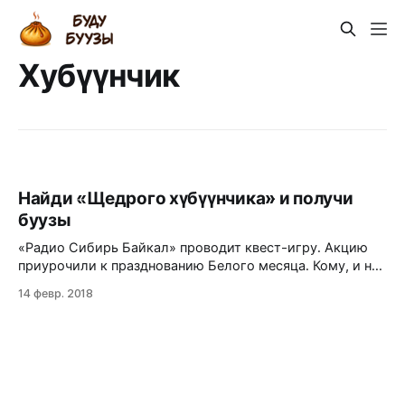
Хубүүнчик
Найди «Щедрого хүбүүнчика» и получи
буузы
«Радио Сибирь Байкал» проводит квест-игру. Акцию
приурочили к празднованию Белого месяца. Кому, и на
каких условиях радийщики раздают угощения?
14 февр. 2018
Считанные минуты остаются до старта нашей игрушки
«Щедрый хубүүнчик». Хубүүн в переводе с бурятского –
мальчик. А щедрым его придумали сделать на «Радио
СибирьБайкал». В его честь назвали квест-игру на