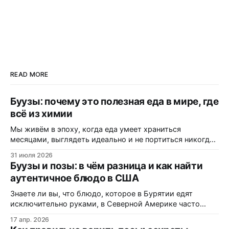
READ MORE
Буузы: почему это полезная еда в мире, где
всё из химии
Мы живём в эпоху, когда еда умеет храниться
месяцами, выглядеть идеально и не портиться никогда.
Вот только цена за это — витамины, минералы и сам
31 июля 2026
вкус. Полки магазинов забиты ультраобработанной
Буузы и позы: в чём разница и как найти
пищей: полуфабрикатами, лапшой быстрого
аутентичное блюдо в США
приготовления, «домашними» котлетами с составом на
пол-этикетки. А ведь есть блюдо, которому не нужны
Знаете ли вы, что блюдо, которое в Бурятии едят
консерванты, потому
исключительно руками, в Северной Америке часто
маскируется под «экзотические dumplings»? В этом
17 апр. 2026
материале вы узнаете, почему одни называют их