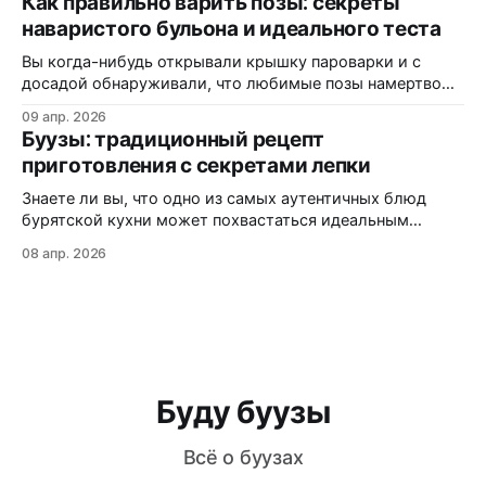
Как правильно варить позы: секреты
«буузы», а другие — «позы», как диаспора адаптирует
наваристого бульона и идеального теста
рецепт под западные реалии, и где именно на трассах
Монтаны можно заказать свежую партию без
Вы когда-нибудь открывали крышку пароварки и с
досадой обнаруживали, что любимые позы намертво
прилипли к решётке? Или кусали аппетитный на вид
09 апр. 2026
пирожок, а внутри — сухо и безвкусно? Статистика
Буузы: традиционный рецепт
кулинарных форумов показывает: более 60% новичков
приготовления с секретами лепки
сталкиваются с этими проблемами при первом
знакомстве с бурятской кухней. В этой статье вы
Знаете ли вы, что одно из самых аутентичных блюд
узнаете:
бурятской кухни может похвастаться идеальным
балансом мяса, теста и ароматного бульона внутри?
08 апр. 2026
Буузы (или позы, как их ошибочно называют) — это не
просто еда, а настоящая гастрономическая традиция,
которая передается из поколения в поколение. Из этой
статьи вы узнаете: как приготовить идеальное
Буду буузы
Всё о буузах