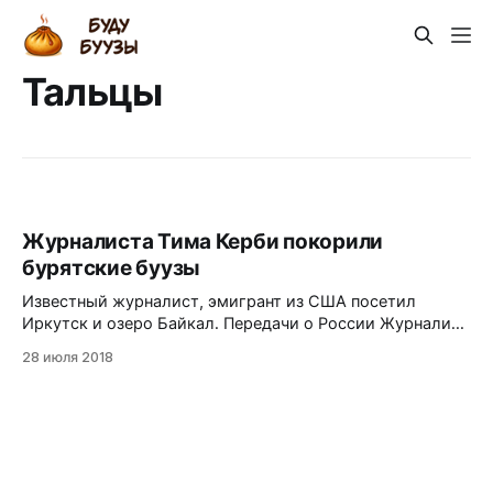
Тальцы
Журналиста Тима Керби покорили
бурятские буузы
Известный журналист, эмигрант из США посетил
Иркутск и озеро Байкал. Передачи о России Журналист
и радиоведущий Тим Керби, эмигрировавший из
28 июля 2018
Америки, путешествует по России и снимает передачи,
в которых рассказывает жителям США о жизни здесь.
Весной этого года он побывал в Иркутске, а также на
озере Байкал. На YouTube опубликованы