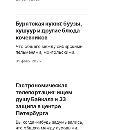
статье разберём топ-споты по
России, от Байкала до
Красноярска, с реальными
отзывами и советами — чтобы
Бурятская кухня: буузы,
ваш следующий обед стал
хушуур и другие блюда
гастрономическим хитом. Почему
буузы — это не просто еда, а
кочевников
настоящая страсть? Представьте:
Что общего между сибирскими
вы
пельменями, монгольскими
паровыми пирожками и
02 февр. 2025
тибетскими монахами? Ответ —
в одном блюде с дырочкой на
макушке и ровно 33 защипами.
Бурятская кухня — это не просто
Гастрономическая
еда: это зашифрованный язык
телепортация: ищем
кочевой цивилизации, где форма
каждого изделия несёт
душу Байкала и 33
сакральный смысл. В этой статье
защипа в центре
вы узнаете: как появились буузы
Петербурга
и
Вы когда-нибудь задумывались,
что общего между суровыми