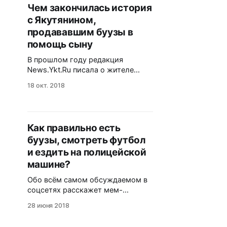
ресторанных проектах ("На
Чем закончилась история
речке", SeaFood bar & Shop Saint
с Якутянином,
Petersburg и прочие), открывает
второе по счету стритфуд–кафе
продававшим буузы в
"Мантышка". Заведение
помощь сыну
расположилось
В прошлом году редакция
News.Ykt.Ru писала о жителе
Якутска Булате Бадмаеве,
18 окт. 2018
который лепил и продавал буузы,
чтобы помочь тяжелобольному
сыну. Той зимой врачи
обнаружили у девятилетнего
Как правильно есть
Бэлигто опухоль мозга. Поступок
буузы, смотреть футбол
отца не оставил якутян
равнодушными: сотни людей
и ездить на полицейской
оказали посильную помощь
машине?
семье Бадмаевых. Булату
Обо всём самом обсуждаемом в
Бадмаеву нужно было собрать
соцсетях расскажет мем-
деньги
специалист Аян Чимитов. Футбол
28 июня 2018
Привет! Ох, наша сборная
проиграла в групповом матче