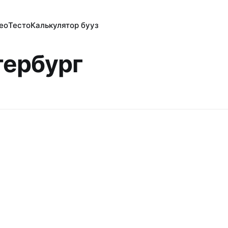
ео
Тесто
Калькулятор бууз
тербург