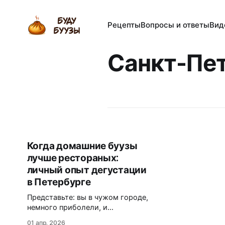
Рецепты
Вопросы и ответы
Вид
Санкт-Пе
Когда домашние буузы
лучше рестораных:
личный опыт дегустации
в Петербурге
Представьте: вы в чужом городе,
немного приболели, и
единственное, о чём мечтаете, —
01 апр. 2026