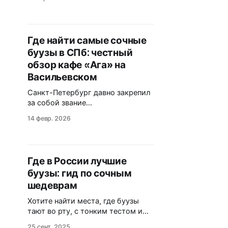
это чашка горячего зелёного чая
с молоком и пара ароматных
бууз, напоминающих о доме.
Именно с такими ожиданиями
Где найти самые сочные
автор видео «Бурятские буузы в
буузы в СПб: честный
Питере» переступила порог кафе
«Бууза Рум» в Санкт-Петербурге.
обзор кафе «Ага» на
Что получилось из этой
Васильевском
гастрономической встречи
Санкт-Петербург давно закрепил
за собой звание
гастрономической столицы, но
14 февр. 2026
даже здесь, среди тысяч кофеен и
бистро, можно найти места, о
которых знают только избранные.
Вы когда-нибудь пробовали
Где в России лучшие
блюдо, которое называют
буузы: гид по сочным
«двоюродным братом»
грузинских хинкали и китайских
шедеврам
баоцзы? Речь пойдет о бурятских
Хотите найти места, где буузы
буузах — сытном, горячем и
тают во рту, с тонким тестом и
невероятно сочном символе
океаном сока внутри? В этой
25 сент. 2025