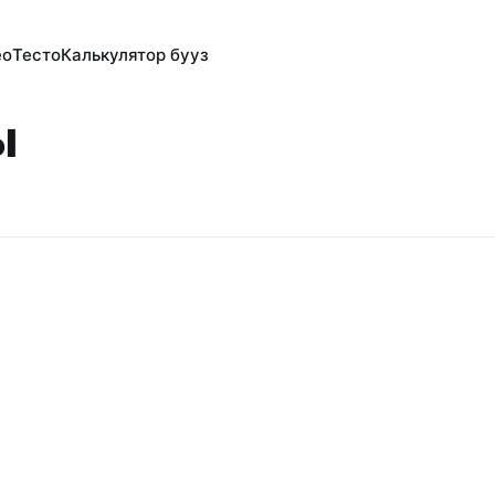
ео
Тесто
Калькулятор бууз
ы