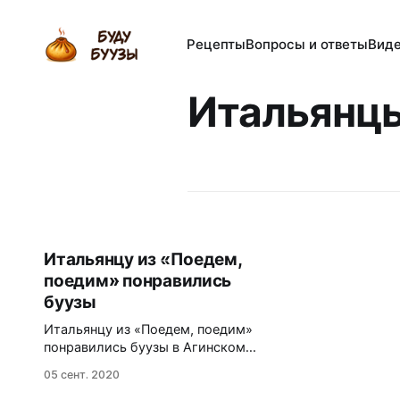
Рецепты
Вопросы и ответы
Вид
Итальянц
Итальянцу из «Поедем,
поедим» понравились
буузы
Итальянцу из «Поедем, поедим»
понравились буузы в Агинском
округе. Ведущий кулинарной
05 сент. 2020
передачи «Поедем, поедим» на