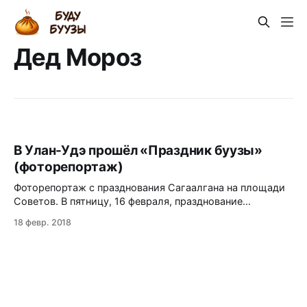
Дед Мороз
В Улан-Удэ прошёл «Праздник буузы»
(фоторепортаж)
Фоторепортаж с празднования Сагаалгана на площади
Советов. В пятницу, 16 февраля, празднование
Сагаалгана длилось практически весь день на площади
18 февр. 2018
Советов в Улан-Удэ. В 12 часов торжественное начало
празднику дали мэр Улан-Удэ Александр Голков и
сказочные персонажи - Белый Старец – Сагаан Убгэн,
эвенкийская Матушка-Зима, семейские Иван Травник и
Марья