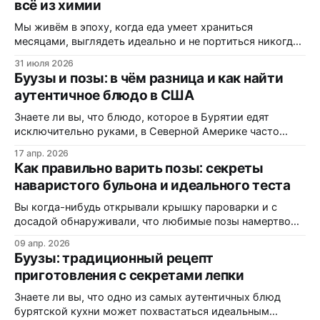
всё из химии
Мы живём в эпоху, когда еда умеет храниться
месяцами, выглядеть идеально и не портиться никогда.
Вот только цена за это — витамины, минералы и сам
31 июля 2026
вкус. Полки магазинов забиты ультраобработанной
Буузы и позы: в чём разница и как найти
пищей: полуфабрикатами, лапшой быстрого
аутентичное блюдо в США
приготовления, «домашними» котлетами с составом на
пол-этикетки. А ведь есть блюдо, которому не нужны
Знаете ли вы, что блюдо, которое в Бурятии едят
консерванты, потому
исключительно руками, в Северной Америке часто
маскируется под «экзотические dumplings»? В этом
17 апр. 2026
материале вы узнаете, почему одни называют их
Как правильно варить позы: секреты
«буузы», а другие — «позы», как диаспора адаптирует
наваристого бульона и идеального теста
рецепт под западные реалии, и где именно на трассах
Монтаны можно заказать свежую партию без
Вы когда-нибудь открывали крышку пароварки и с
досадой обнаруживали, что любимые позы намертво
прилипли к решётке? Или кусали аппетитный на вид
09 апр. 2026
пирожок, а внутри — сухо и безвкусно? Статистика
Буузы: традиционный рецепт
кулинарных форумов показывает: более 60% новичков
приготовления с секретами лепки
сталкиваются с этими проблемами при первом
знакомстве с бурятской кухней. В этой статье вы
Знаете ли вы, что одно из самых аутентичных блюд
узнаете:
бурятской кухни может похвастаться идеальным