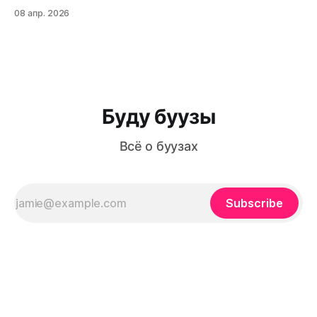
балансом мяса, теста и ароматного бульона внутри?
08 апр. 2026
Буузы (или позы, как их ошибочно называют) — это не
просто еда, а настоящая гастрономическая традиция,
которая передается из поколения в поколение. Из этой
статьи вы узнаете: как приготовить идеальное
Буду буузы
Всё о буузах
Subscribe