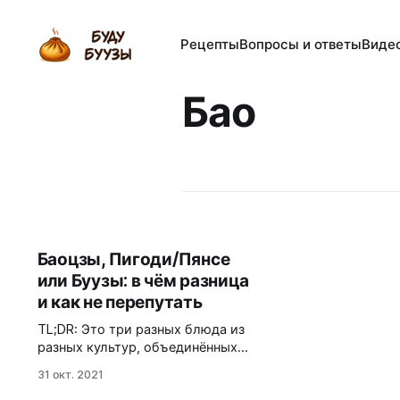
Рецепты
Вопросы и ответы
Виде
Бао
Баоцзы, Пигоди/Пянсе
или Буузы: в чём разница
и как не перепутать
TL;DR: Это три разных блюда из
разных культур, объединённых
только способом приготовления
31 окт. 2021
— варкой на пару. Сходство