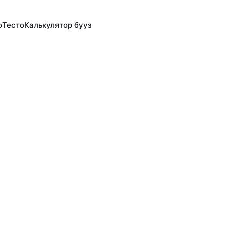
о
Тесто
Калькулятор бууз