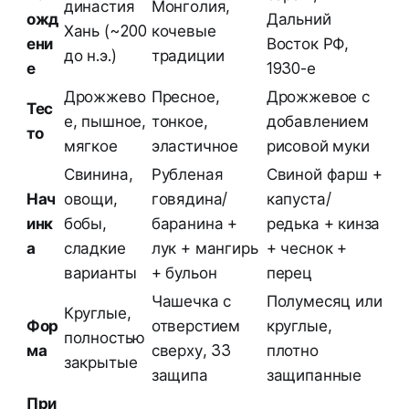
династия
Монголия,
ожд
Дальний
Хань (~200
кочевые
ени
Восток РФ,
до н.э.)
традиции
е
1930-е
Дрожжево
Пресное,
Дрожжевое с
Тес
е, пышное,
тонкое,
добавлением
то
мягкое
эластичное
рисовой муки
Свинина,
Рубленая
Свиной фарш +
Нач
овощи,
говядина/
капуста/
инк
бобы,
баранина +
редька + кинза
а
сладкие
лук + мангирь
+ чеснок +
варианты
+ бульон
перец
Чашечка с
Полумесяц или
Круглые,
Фор
отверстием
круглые,
полностью
ма
сверху, 33
плотно
закрытые
защипа
защипанные
При