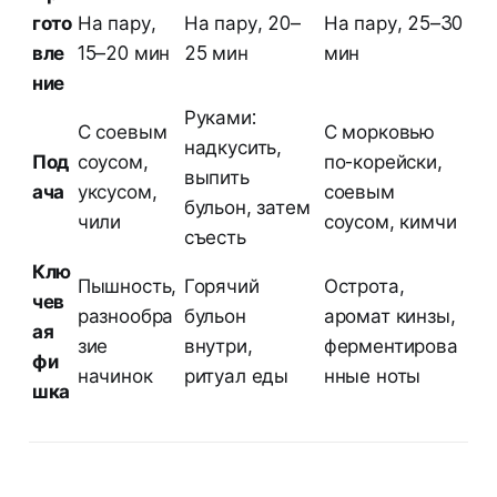
гото
На пару,
На пару, 20–
На пару, 25–30
вле
15–20 мин
25 мин
мин
ние
Руками:
С соевым
С морковью
надкусить,
Под
соусом,
по-корейски,
выпить
ача
уксусом,
соевым
бульон, затем
чили
соусом, кимчи
съесть
Клю
Пышность,
Горячий
Острота,
чев
разнообра
бульон
аромат кинзы,
ая
зие
внутри,
ферментирова
фи
начинок
ритуал еды
нные ноты
шка