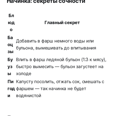
Начинка: секреты сочности
Бл
юд
Главный секрет
о
Ба
Добавить в фарш немного воды или
оц
бульона, вымешивать до впитывания
зы
Бу
Влить в фарш ледяной бульон (1:3 к мясу),
уз
быстро вымесить — бульон загустеет на
ы
холоде
Пи
Капусту посолить, отжать сок, смешать с
год
фаршем — так начинка не будет
и
водянистой