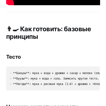
👨‍🍳 Как готовить: базовые
принципы
Тесто
- **Баоцзы**: мука + вода + дрожжи + сахар + молоко (опциона
- **Буузы**: мука + вода + соль. Замесить крутое тесто, дать