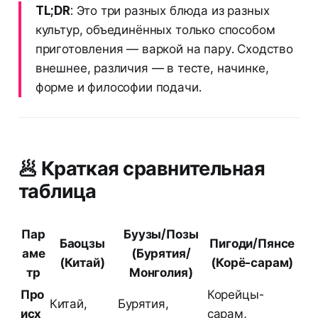
TL;DR
: Это три разных блюда из разных
культур, объединённых только способом
приготовления — варкой на пару. Сходство
внешнее, различия — в тесте, начинке,
форме и философии подачи.
🥟 Краткая сравнительная
таблица
Пар
Буузы/Позы
Баоцзы
Пигоди/Пянсе
аме
(Бурятия/
(Китай)
(Корё-сарам)
тр
Монголия)
Про
Корейцы-
Китай,
Бурятия,
исх
сарам,