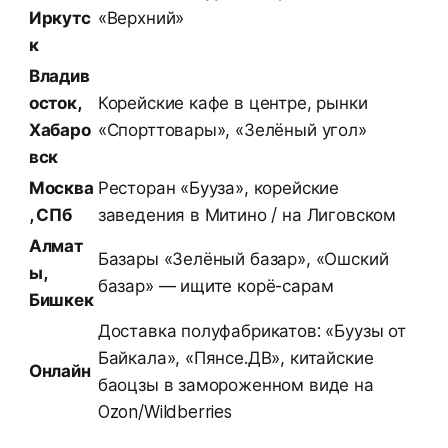
Иркутс
«Верхний»
к
Владив
осток,
Корейские кафе в центре, рынки
Хабаро
«Спорттовары», «Зелёный угол»
вск
Москва
Ресторан «Бууза», корейские
, СПб
заведения в Митино / на Лиговском
Алмат
Базары «Зелёный базар», «Ошский
ы,
базар» — ищите корё-сарам
Бишкек
Доставка полуфабрикатов: «Буузы от
Байкала», «Пянсе.ДВ», китайские
Онлайн
баоцзы в замороженном виде на
Ozon/Wildberries