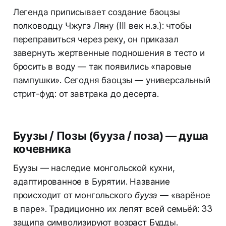
Легенда приписывает создание баоцзы
полководцу Чжугэ Ляну (III век н.э.): чтобы
переправиться через реку, он приказал
завернуть жертвенные подношения в тесто и
бросить в воду — так появились «паровые
пампушки». Сегодня баоцзы — универсальный
стрит-фуд: от завтрака до десерта.
Буузы / Позы (бууза / поза) — душа
кочевника
Буузы — наследие монгольской кухни,
адаптированное в Бурятии. Название
происходит от монгольского
бууза
— «варёное
в паре». Традиционно их лепят всей семьёй: 33
защипа символизируют возраст Будды.