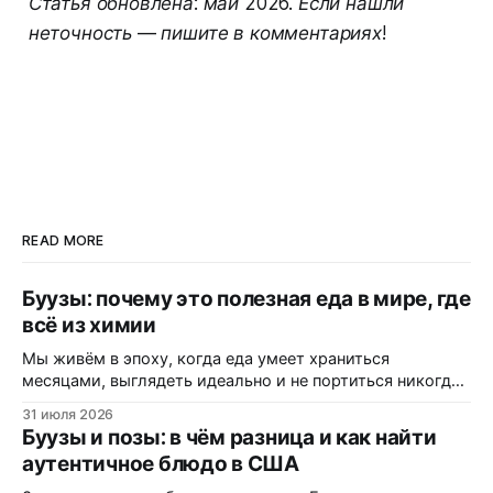
Статья обновлена: май 2026. Если нашли
неточность — пишите в комментариях!
READ MORE
Буузы: почему это полезная еда в мире, где
всё из химии
Мы живём в эпоху, когда еда умеет храниться
месяцами, выглядеть идеально и не портиться никогда.
Вот только цена за это — витамины, минералы и сам
31 июля 2026
вкус. Полки магазинов забиты ультраобработанной
Буузы и позы: в чём разница и как найти
пищей: полуфабрикатами, лапшой быстрого
аутентичное блюдо в США
приготовления, «домашними» котлетами с составом на
пол-этикетки. А ведь есть блюдо, которому не нужны