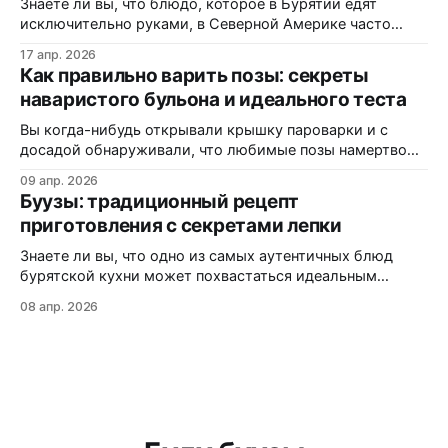
Знаете ли вы, что блюдо, которое в Бурятии едят
консерванты, потому
исключительно руками, в Северной Америке часто
маскируется под «экзотические dumplings»? В этом
17 апр. 2026
материале вы узнаете, почему одни называют их
Как правильно варить позы: секреты
«буузы», а другие — «позы», как диаспора адаптирует
наваристого бульона и идеального теста
рецепт под западные реалии, и где именно на трассах
Монтаны можно заказать свежую партию без
Вы когда-нибудь открывали крышку пароварки и с
досадой обнаруживали, что любимые позы намертво
прилипли к решётке? Или кусали аппетитный на вид
09 апр. 2026
пирожок, а внутри — сухо и безвкусно? Статистика
Буузы: традиционный рецепт
кулинарных форумов показывает: более 60% новичков
приготовления с секретами лепки
сталкиваются с этими проблемами при первом
знакомстве с бурятской кухней. В этой статье вы
Знаете ли вы, что одно из самых аутентичных блюд
узнаете:
бурятской кухни может похвастаться идеальным
балансом мяса, теста и ароматного бульона внутри?
08 апр. 2026
Буузы (или позы, как их ошибочно называют) — это не
просто еда, а настоящая гастрономическая традиция,
которая передается из поколения в поколение. Из этой
статьи вы узнаете: как приготовить идеальное