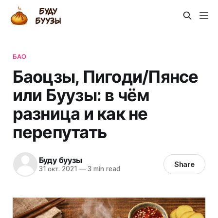
БАО
Баоцзы, Пигоди/Пянсе
или Буузы: в чём
разница и как не
перепутать
Буду буузы
Share
31 окт. 2021
—
3 min read