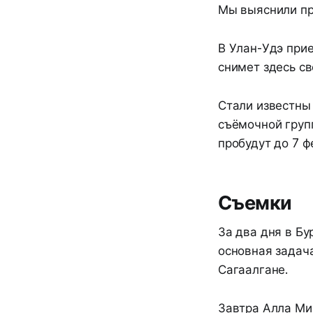
Мы выяснили пр
В Улан-Удэ при
снимет здесь с
Стали известны
съёмочной групп
пробудут до 7 ф
Съемки
За два дня в Бу
основная задача
Сагаалгане.
Завтра Алла Ми