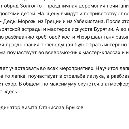
т обряд Золголго - праздничная церемония почитани
достями детей. На сцену выйдут и поприветствуют с
- Деды Морозы из Греции и из Узбекистана. После эт
урятской эстрады и мастеров искусств Бурятии. А во
по разбиванию хребтовой кости «hээр шаалган» раз
емя празднования телеведущая будет брать интервью
ма поучаствует во всевозможных мастер-классах и и
дет участвовать во всех мероприятиях. Научится леп
е по лепке, поучаствует в стрельбе из лука, в разбив
т ёхор. В общем, по максимуму окунётся в атмосфер
т здесь.
рдинатор визита Станислав Брыков.