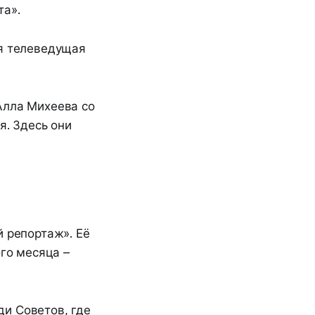
та».
ая телеведущая
Алла Михеева со
я. Здесь они
й репортаж». Её
ого месяца –
и Советов, где