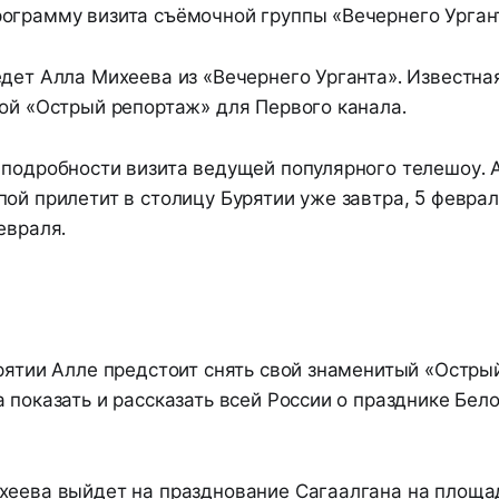
ограмму визита съёмочной группы «Вечернего Урган
едет Алла Михеева из «Вечернего Урганта». Известн
вой «Острый репортаж» для Первого канала.
 подробности визита ведущей популярного телешоу. 
ой прилетит в столицу Бурятии уже завтра, 5 феврал
евраля.
рятии Алле предстоит снять свой знаменитый «Остры
 показать и рассказать всей России о празднике Бел
хеева выйдет на празднование Сагаалгана на площад