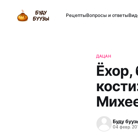
Рецепты
Вопросы и ответы
Вид
ДАЦАН
Ёхор,
кости
Михее
Буду бууз
04 февр. 20