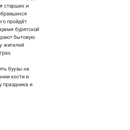
я старших и
обравшихся
ого пройдёт
 время бурятской
ыграют бытовую
 у жителей
грах.
ить буузы на
ании кости и
у праздника и