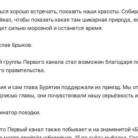
ься хорошо встречать, показать наши красоты. Соби
йкал, чтобы показать какая там шикарная природа, е
дет сильно морозной и останется время.
слав Брыков.
й группы Первого канала стал возможен благодаря 
го правительства.
я и сам глава Бурятии поддержали их приезд. Мы о
дписью главы, они почувствовали нашу серьёзность и
инатор поездки.
что Первый канал также побывает и на знаменитой «
в марте пройдёт юбилейная, 15 по счёту рыбалка. Со