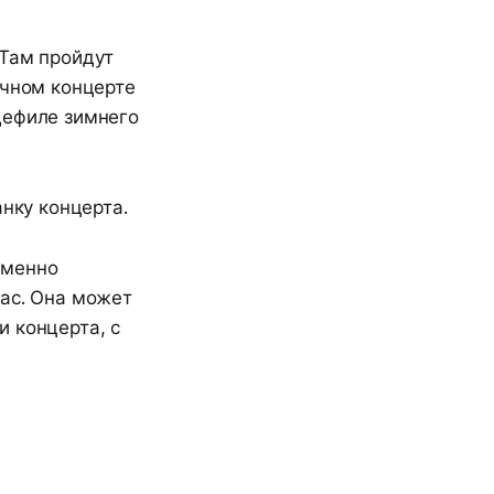
 Там пройдут
ичном концерте
дефиле зимнего
анку концерта.
именно
нас. Она может
и концерта, с