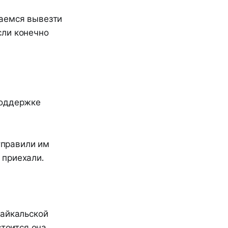
раемся вывезти
сли конечно
поддержке
тправили им
 приехали.
Байкальской
стоится она