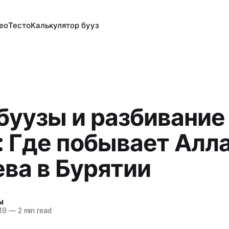
ео
Тесто
Калькулятор бууз
 буузы и разбивание
: Где побывает Алл
ва в Бурятии
ы
19
—
2 min read