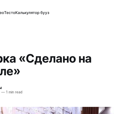
ео
Тесто
Калькулятор бууз
ка «Сделано на
ле»
ы
9
—
1 min read