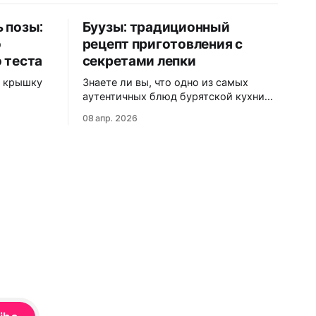
ь позы:
Буузы: традиционный
о
рецепт приготовления с
 теста
секретами лепки
и крышку
Знаете ли вы, что одно из самых
аутентичных блюд бурятской кухни
е позы
может похвастаться идеальным
08 апр. 2026
тке? Или
балансом мяса, теста и ароматного
ирожок, а
бульона внутри? Буузы (или позы, как
?
их ошибочно называют) — это не
румов
просто еда, а настоящая
ичков
гастрономическая традиция, которая
блемами
передается из поколения в
урятской
поколение. Из этой статьи вы узнаете:
знаете:
как приготовить идеальное