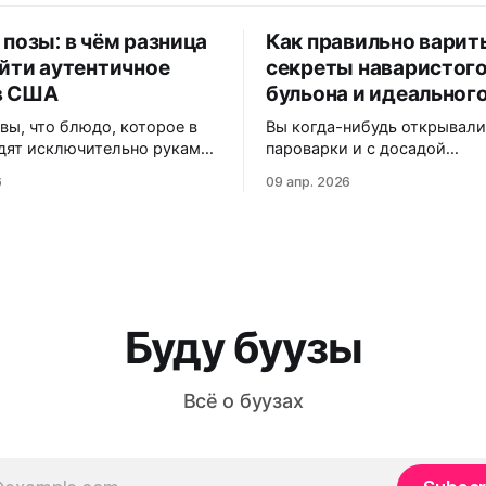
 позы: в чём разница
Как правильно варит
айти аутентичное
секреты наваристог
в США
бульона и идеального
 вы, что блюдо, которое в
Вы когда-нибудь открывал
дят исключительно руками,
пароварки и с досадой
й Америке часто
обнаруживали, что любимы
6
09 апр. 2026
ся под «экзотические
намертво прилипли к решё
але вы
кусали аппетитный на вид п
почему одни называют их
внутри — сухо и безвкусно
а другие — «позы», как
Статистика кулинарных фо
адаптирует рецепт под
показывает: более 60% нов
реалии, и где именно на
сталкиваются с этими про
онтаны можно заказать
при первом знакомстве с б
Буду буузы
артию без
кухней. В этой статье вы у
Всё о буузах