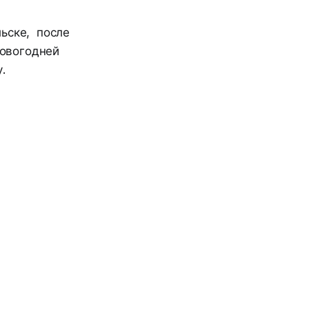
льске, после
новогодней
.