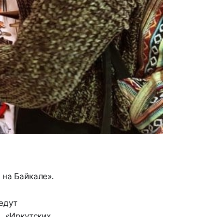
 на Байкале».
едут
в «Иркутских