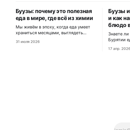
Буузы: почему это полезная
Буузы и
еда в мире, где всё из химии
и как н
блюдо 
Мы живём в эпоху, когда еда умеет
храниться месяцами, выглядеть
Знаете ли
идеально и не портиться никогда. Вот
Бурятии е
31 июля 2026
только цена за это — витамины,
в Северно
17 апр. 202
минералы и сам вкус. Полки
маскирует
магазинов забиты
dumplings»? В этом матери
ультраобработанной пищей:
узнаете, 
полуфабрикатами, лапшой быстрого
«буузы», 
приготовления, «домашними»
диаспора 
котлетами с составом на пол-
западные 
этикетки. А ведь есть блюдо,
трассах М
которому не нужны консерванты,
свежую п
потому