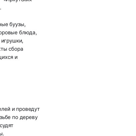
.
ные буузы,
форовые блюда,
 игрушки,
кты сбора
щихся и
елей и проведут
зьбе по дереву
судят
ы.