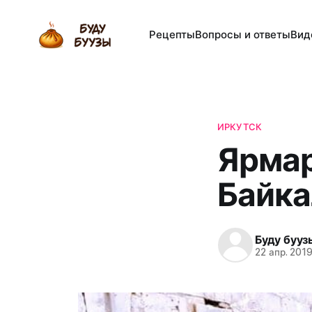
Рецепты
Вопросы и ответы
Вид
ИРКУТСК
Ярмар
Байка
Буду бууз
22 апр. 201