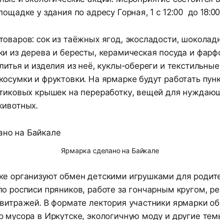
лощадке у здания по адресу Горная, 1 с 12:00 до 18:00
оваров: сок из таёжных ягод, экосладости, шоколад
ки из дерева и бересты, керамическая посуда и фар
литья и изделия из неё, куклы-обереги и текстильные
осумки и фруктовки. На ярмарке будут работать пун
стиковых крышек на переработку, вещей для нуждаю
животных.
Ярмарка сделано на Байкале
ке организуют обмен детскими игрушками для родит
о росписи пряников, работе за гончарным кругом, ре
 витражей. В формате лектория участники ярмарки об
 мусора в Иркутске, экологичную моду и другие тем