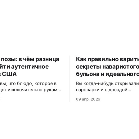
 позы: в чём разница
Как правильно варит
айти аутентичное
секреты наваристог
в США
бульона и идеального
 вы, что блюдо, которое в
Вы когда-нибудь открывал
дят исключительно руками,
пароварки и с досадой
й Америке часто
обнаруживали, что любимы
6
09 апр. 2026
ся под «экзотические
намертво прилипли к решё
але вы
кусали аппетитный на вид п
почему одни называют их
внутри — сухо и безвкусно
а другие — «позы», как
Статистика кулинарных фо
адаптирует рецепт под
показывает: более 60% нов
реалии, и где именно на
сталкиваются с этими про