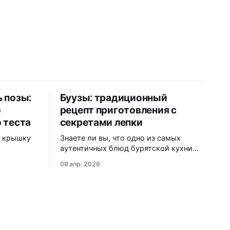
ь позы:
Буузы: традиционный
о
рецепт приготовления с
 теста
секретами лепки
и крышку
Знаете ли вы, что одно из самых
аутентичных блюд бурятской кухни
е позы
может похвастаться идеальным
08 апр. 2026
тке? Или
балансом мяса, теста и ароматного
ирожок, а
бульона внутри? Буузы (или позы, как
?
их ошибочно называют) — это не
румов
просто еда, а настоящая
ичков
гастрономическая традиция, которая
блемами
передается из поколения в