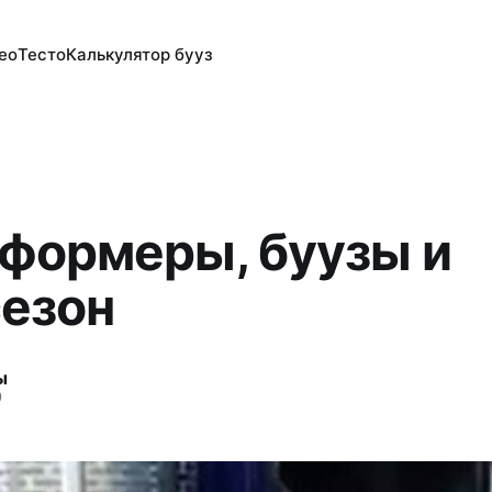
ео
Тесто
Калькулятор бууз
формеры, буузы и
езон
ы
9