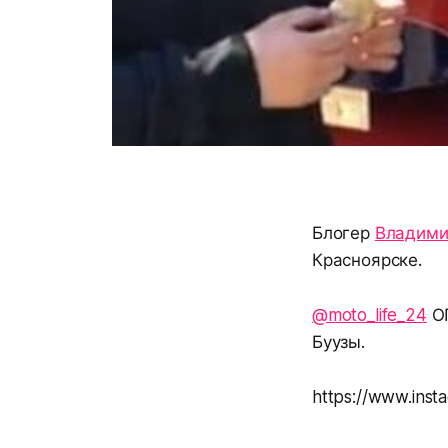
Блогер
Владими
Красноярске.
@moto_life_24
О
Буузы.
https://www.ins