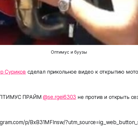
Оптимус и буузы
р Суриков
сделал прикольное видео к открытию мото
ПТИМУС ПРАЙМ
@se.rgei6303
не против и открыть се
tagram.com/p/BxB31MFlnsw/?utm_source=ig_web_button_