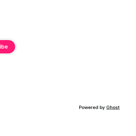
урятской
поколение. Из этой статьи вы узнаете:
знаете:
как приготовить идеальное
ibe
Powered by
Ghost