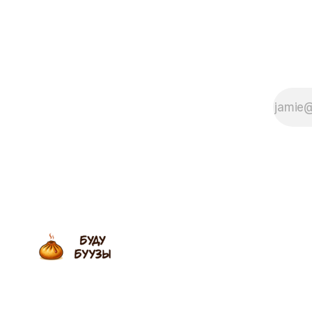
трассах М
которому не нужны консерванты,
свежую п
потому