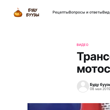
Рецепты
Вопросы и ответы
Вид
ВИДЕО
Транс
мотос
Буду бууз
08 мая 201