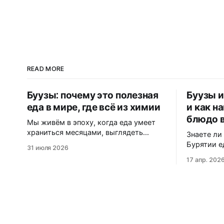
READ MORE
Буузы: почему это полезная
Буузы и
еда в мире, где всё из химии
и как н
блюдо 
Мы живём в эпоху, когда еда умеет
храниться месяцами, выглядеть
Знаете ли
идеально и не портиться никогда. Вот
Бурятии е
31 июля 2026
только цена за это — витамины,
в Северно
17 апр. 202
минералы и сам вкус. Полки
маскирует
магазинов забиты
dumplings»? В этом матери
ультраобработанной пищей:
узнаете, 
полуфабрикатами, лапшой быстрого
«буузы», 
приготовления, «домашними»
диаспора 
котлетами с составом на пол-
западные 
этикетки. А ведь есть блюдо,