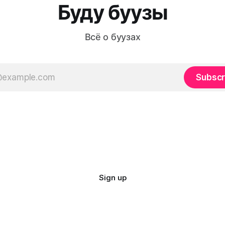
онтаны можно заказать
при первом знакомстве с б
Буду буузы
артию без
кухней. В этой статье вы у
Всё о буузах
Subscr
Sign up