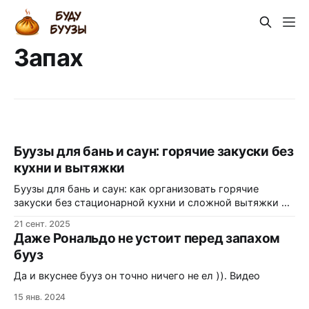
Запах
Буузы для бань и саун: горячие закуски без
кухни и вытяжки
Буузы для бань и саун: как организовать горячие
закуски без стационарной кухни и сложной вытяжки —
легко, если опираться на пар, «безжирную» технологию
21 сент. 2025
и правила СанПиН, ХАССП и UL-ventless решений,
Даже Рональдо не устоит перед запахом
работающих без подключения к общедомовой
бууз
вытяжке. Почему буузы идеальны для бани Когда пар
уже шипит, а гости поддают жару, хочется
Да и вкуснее бууз он точно ничего не ел )). Видео
15 янв. 2024