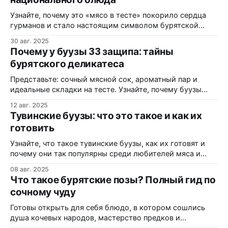
это юрта в миниатюре? Представьте себе: сибирская
степь, кочевники вокруг костра,
Узнайте, почему это «мясо в тесте» покорило сердца
гурманов и стало настоящим символом бурятской
кухни. Буузы — не просто еда, а целая философия
30 авг. 2025
Представьте: вы держите в руках маленькую юрту,
Почему у буузы 33 защипа: тайны
наполненную ароматным мясным бульоном. Звучит
бурятского деликатеса
странно? А вот буряты так не считают. Для них буузы —
это не просто сытный обед, а
Представьте: сочный мясной сок, ароматный пар и
идеальные складки на тесте. Узнайте, почему буузы
имеют ровно 33 защипа, разберем легенды, символику
12 авг. 2025
и секреты приготовления — и вы сами слепите шедевр
Тувинские буузы: что это такое и как их
дома. Загадка бурятской кухни: откуда взялись буузы?
готовить
А вы знали, что одно простое блюдо может скрывать
целую историю завоеваний, религии и
Узнайте, что такое тувинские буузы, как их готовят и
почему они так популярны среди любителей мяса и
настоящей еды. Что такое буузы и чем они отличаются
08 авг. 2025
от пельменей? Вы когда-нибудь пробовали буузы? Это
Что такое бурятские позы? Полный гид по
не просто пельмени! Представьте себе: вы сидите в
сочному чуду
уютной тувинской юрте, вокруг бескрайние сибирские
степи, а
Готовы открыть для себя блюдо, в котором сошлись
душа кочевых народов, мастерство предков и