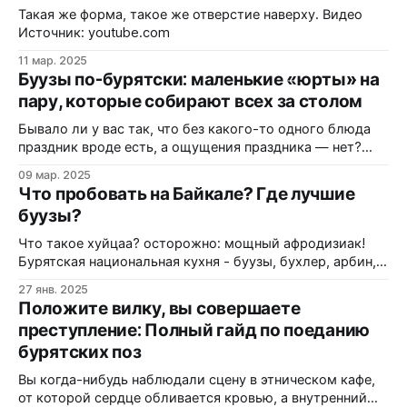
настоящем чуде инженерной и кулинарной мысли. Речь
Такая же форма, такое же отверстие наверху. Видео
пойдет о бурятских буузах — блюде, которое выглядит
Источник: youtube.com
обманчиво просто, но скрывает
11 мар. 2025
Буузы по-бурятски: маленькие «юрты» на
пару, которые собирают всех за столом
Бывало ли у вас так, что без какого-то одного блюда
праздник вроде есть, а ощущения праздника — нет?
Для бурят как раз таким блюдом стали буузы: если на
09 мар. 2025
столе их нет, многие всерьёз считают, что торжество
Что пробовать на Байкале? Где лучшие
как будто и не состоялось. В этой статье разберёмся,
буузы?
что такое буузы, чем они
Что такое хуйцаа? осторожно: мощный афродизиак!
Бурятская национальная кухня - буузы, бухлер, арбин,
саламат и многое другое - это то, что обязательно
27 янв. 2025
нужно пробовать гостям Байкала и то, что очень любим
Положите вилку, вы совершаете
мы, местные жители. Мы решили объехать самые
преступление: Полный гайд по поеданию
популярные кафе бурятской кухни в Иркутске и
бурятских поз
выяснить, где вкуснее! Буузы и не только:
Вы когда-нибудь наблюдали сцену в этническом кафе,
от которой сердце обливается кровью, а внутренний