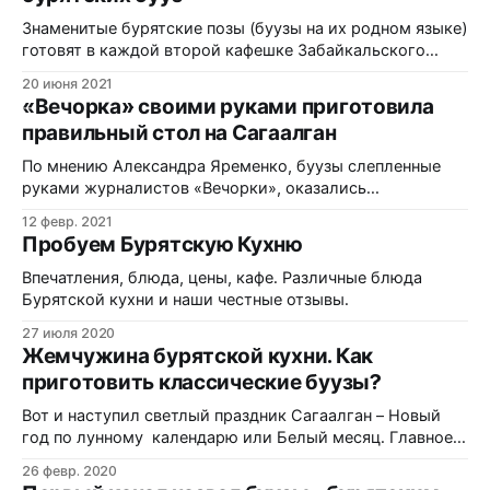
тобой два совершенно разных кулинарных мира,
каждый со своей душой и характером. Давайте
Знаменитые бурятские позы (буузы на их родном языке)
готовят в каждой второй кафешке Забайкальского
края, республики Бурятии и Иркутской области. Нам
20 июня 2021
очень повезло не только пробовать самые дешевые за
«Вечорка» своими руками приготовила
35 рублей штука и самые дорогие (175 руб/шт) позы, но
правильный стол на Сагаалган
и готовить их на бурятской усадьбе в настоящей
бурятской семье.
По мнению Александра Яременко, буузы слепленные
руками журналистов «Вечорки», оказались
бурятцковатей тех, которые предлагают буузные Улан-
12 февр. 2021
Удэ, Кяхты и даже Дульдурги. От создателей
Пробуем Бурятскую Кухню
«Вечорки»… к Сагаалгану рецепт агинских бууз, белого
блюда и всего стола - встречайте! Об этом наш сюжет.
Впечатления, блюда, цены, кафе. Различные блюда
Что в видео? Приготовление бурятского блюда "Буузы"
Бурятской кухни и наши честные отзывы.
* Видео начинается
27 июля 2020
Жемчужина бурятской кухни. Как
приготовить классические буузы?
Вот и наступил светлый праздник Сагаалган – Новый
год по лунному календарю или Белый месяц. Главное
блюдо сагаалгана Он полюбился не только восточным
26 февр. 2020
народам, исповедующим буддизм, но и славянам.