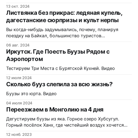
гурман начинает тихо плакать в уголке? Я говорю о
13 окт. 2024
моменте, когда ничего не подозревающий турист
Листвянка без прикрас: ледяная купель,
получает тарелку с дымящимися, ароматными буузами
дагестанские сюрпризы и культ нерпы
(или позами, как их часто называют) и уверенной рукой
тянется к столовому прибору. В
Вы когда-нибудь задумывались, почему, планируя
поездку на Байкал, большинство туристов
представляют себе идиллические картины пляжного
06 авг. 2024
отдыха, а по факту оказываются в пуховиках посреди
Иркутск. Где Поесть Буузы Рядом с
августа? Великое озеро умеет хранить свои тайны, и
Аэропортом
одна из них — это его обманчивое гостеприимство. С
одной стороны, солнце может припекать так, что вы
Тестируем Три Места с Бурятской Кухней. Видео
почувствуете себя
12 июля 2024
Сколько бууз слепила за всю жизнь?
Буузы это юрта. Видео
04 июля 2024
Переезжаем в Монголию на 4 дня
Дегустируем буузы из яка. Горное озеро Хубсугул.
Горный посёлок Ханх, где чистейший воздух хочется
вдыхать большими глотками, настолько он вкусный.
12 нояб. 2023
Где живут монголы - гостеприимные, добрые и