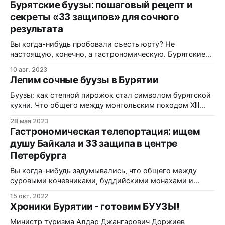
Бурятские буузы: пошаговый рецепт и
простые люди, с которыми приятно общаться. Где с
секреты «33 защипов» для сочного
одной стороны поселение сторожит озеро Хубсугул, а с
результата
другой гиганты горы. Где красивые закаты, с солнцем,
Вы когда-нибудь пробовали съесть юрту? Не
настоящую, конечно, а гастрономическую. Бурятские
бузы (или позы, как их часто называют в обиходе) —
10 авг. 2023
это не просто разновидность пельменей или мантов.
Лепим сочные буузы в Бурятии
Это древняя философия кочевников, упакованная в
тонкое тесто. Многие туристы, возвращаясь с Байкала,
Буузы: как степной пирожок стал символом бурятской
пытаются повторить этот кулинарный шедевр дома, но
кухни. Что общего между монгольским походом XIII
сталкиваются с
века и семейным ужином в современной Бурятии?
28 мая 2023
Ответ прост — буузы, те самые мясные «мешочки»,
Гастрономическая телепортация: ищем
которые местные ласково называют позами. Это блюдо
душу Байкала и 33 защипа в центре
давно перестало быть просто едой, превратившись в
Петербурга
настоящий культурный код целого народа. Сегодня
буузы можно
Вы когда-нибудь задумывались, что общего между
суровыми кочевниками, буддийскими монахами и
вашим желанием сытно пообедать в дождливом
15 окт. 2022
Петербурге? Казалось бы, где мы, а где бескрайние
Хроники Бурятии - готовим БУУЗЫ!
степи Монголии или священные воды Байкала. Однако,
гастрономия — это удивительная вещь, способная
Министр туризма Алдар Джангарович Доржиев