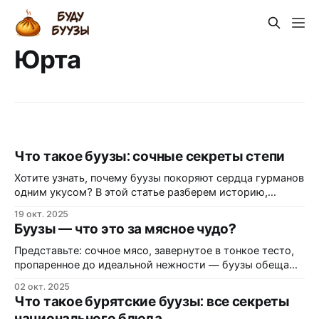
Юрта
Что такое буузы: сочные секреты степи
Хотите узнать, почему буузы покоряют сердца гурманов
одним укусом? В этой статье разберем историю,
рецепт и пользу этих паровых "юрт" из теста с мясом —
19 окт. 2025
от традиции до вашего стола, чтобы вы сами могли
Буузы — что это за мясное чудо?
слепить порцию и почувствовать вкус настоящей
Бурятии. Откуда взялись буузы: юрта на тарелке?
Представьте: сочное мясо, завернутое в тонкое тесто,
Представьте: холодный
пропаренное до идеальной нежности — буузы обещают
взрыв вкуса и сытость без тяжести, идеально для тех,
02 окт. 2025
кто ценит настоящую еду и хочет открыть бурятские
Что такое бурятские буузы: все секреты
секреты без лишних калорий. А вы знали, что буузы —
национального блюда