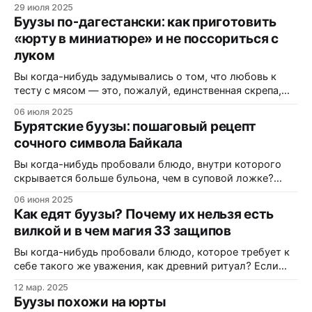
невероятный вкус? Мы разложим по полочкам всё о
29 июля 2025
бурятских позах (буузах). Позы или буузы: путешествие
Буузы по-дагестански: как приготовить
одной юрты из прошлого Задумывались ли вы, почему
«юрту в миниатюре» и не поссориться с
одно и то же блюдо называют по-разному? В Бурятии и
луком
Забайкалье вы
Вы когда-нибудь задумывались о том, что любовь к
тесту с мясом — это, пожалуй, единственная скрепа,
которая реально объединяет всё человечество? От
06 июля 2025
итальянских равиоли до китайских димсамов, от
Бурятские буузы: пошаговый рецепт
грузинских хинкали до сибирских пельменей — везде
сочного символа Байкала
одна и та же гениальная формула: заверни начинку в
мучную оболочку и будет тебе счастье. Но
Вы когда-нибудь пробовали блюдо, внутри которого
скрывается больше бульона, чем в суповой ложке?
Если нет, то ваше гастрономическое путешествие
06 июня 2025
только начинается. Буузы (или позы) — это не просто
Как едят буузы? Почему их нельзя есть
«большие пельмени». Это философия кочевников,
вилкой и в чем магия 33 защипов
архитектура юрты и настоящий культ еды,
воплощенный в тесте и мясе. Многие помнят этот вкус
Вы когда-нибудь пробовали блюдо, которое требует к
как лучший
себе такого же уважения, как древний ритуал? Если
ваш гастрономический опыт ограничивается
12 мар. 2025
пельменями из супермаркета или даже хорошими
Буузы похожи на юрты
хинкали, приготовьтесь: сегодня мы поговорим о