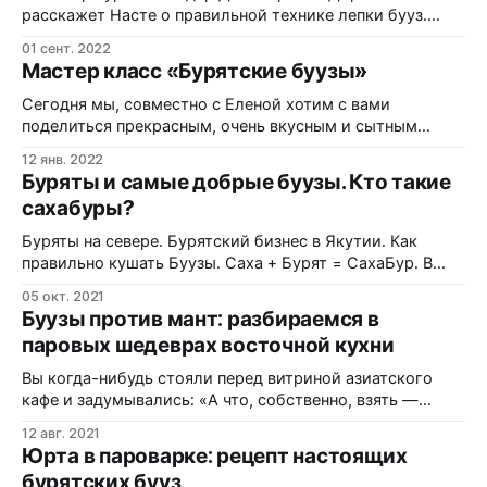
сокращать расстояния быстрее любого самолета.
расскажет Насте о правильной технике лепки бууз.
Чтобы прикоснуться к культуре Востока, вовсе не
Надеемся, ей удастся слепить хотя бы одну ровную
01 сент. 2022
буузу. Что в видео? Традиционное бурятское блюдо -
Мастер класс «Бурятские буузы»
буузы * Видео рассказывает о приготовлении
бурятского блюда - буузы, которое представляет
Сегодня мы, совместно с Еленой хотим с вами
собой мясо в тесте, похожее на юрту. * Буузы готовятся
поделиться прекрасным, очень вкусным и сытным
из говядины, говяжьего жира,
блюдом. Что такое буузы? Буузы — это название на
12 янв. 2022
бурятском языке традиционного блюда бурятского и
Буряты и самые добрые буузы. Кто такие
монгольского народа. На русском языке его называют
сахабуры?
позы. История их происхождения окутана легендами.
Попробовав однажды это блюда, вы однозначно его
Буряты на севере. Бурятский бизнес в Якутии. Как
полюбите. В
правильно кушать Буузы. Саха + Бурят = СахаБур. В
премьерном выпуске телепрограммы «Народная кухня»
05 окт. 2021
- секрет вкуснейших бууз. Что в видео? Бурятские
Буузы против мант: разбираемся в
буузы * В гостях у Юрия Тудупова, который готовит
паровых шедеврах восточной кухни
настоящие бурятские буузы. * Буузы - национальное
блюдо, которое готовят на большие праздники, такие
Вы когда-нибудь стояли перед витриной азиатского
как свадьбы и
кафе и задумывались: «А что, собственно, взять —
манты или буузы?» На первый взгляд оба блюда словно
12 авг. 2021
близнецы-братья: мясо в тесте, приготовленное паром.
Юрта в пароварке: рецепт настоящих
Но стоит распробовать — и понимаешь, что перед
бурятских бууз