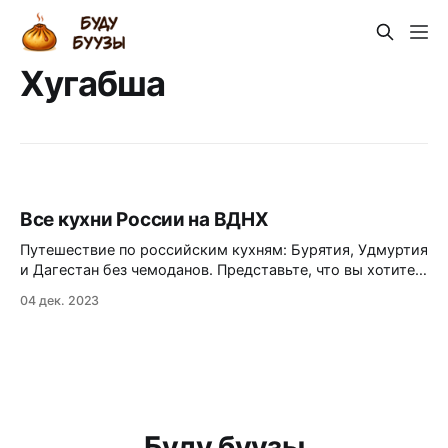
Хугабша
Все кухни России на ВДНХ
Путешествие по российским кухням: Бурятия, Удмуртия
и Дагестан без чемоданов. Представьте, что вы хотите
почувствовать вкус далёкой Бурятии или Дагестана, но
04 дек. 2023
Москва зовёт своими пробками и снегом. Зачем лететь
за тысячи километров, если всё это можно
попробовать прямо здесь, на ВДНХ? Дом российской
кухни — это настоящий портал в регионы страны,
Буду буузы