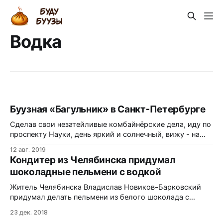
Водка
Буузная «Багульник» в Санкт-Петербурге
Сделав свои незатейливые комбайнёрские дела, иду по
проспекту Науки, день яркий и солнечный, вижу - на
горизонте маячит вывеска: Буузная «Багульник», а
12 авг. 2019
время паужина, я тут же прикинулся не целованным
Кондитер из Челябинска придумал
хубуном и, через полосу препятствий – архитектурный
шоколадные пельмени с водкой
пандус, вознесся к буузной, открываю дверь, а там во
всю стену багульник цветёт! Картины Триптих
Житель Челябинска Владислав Новиков-Барковский
придумал делать пельмени из белого шоколада с
водкой в качестве начинки. Внутри шоколадных
23 дек. 2018
пельменей - водочно-лимонная начинка. Житель