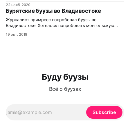
22 нояб. 2020
Бурятские буузы во Владивостоке
Журналист примресс попробовал буузы во
Владивостоке. Хотелось попробовать монгольскую
кухню, потому что я неоднократно бывал в этой стране
19 окт. 2018
и запомнил, как там кормят. Во Владивостоке такой не
найти в чистом виде, поэтому пришлось посетить
заведение, приближенное по духу: кафе бурятской
кухни. «Белая юрта» развернулась в самом центре
Владивостока. Вывеска с
Буду буузы
Всё о буузах
Subscribe