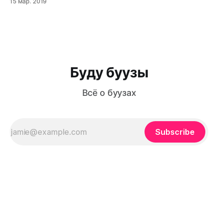
15 мар. 2019
работавший в нескольких ресторанных проектах ("На
речке", SeaFood bar & Shop Saint Petersburg и прочие),
открывает второе по счету стритфуд–кафе "Мантышка".
Заведение расположилось
Буду буузы
Всё о буузах
Subscribe