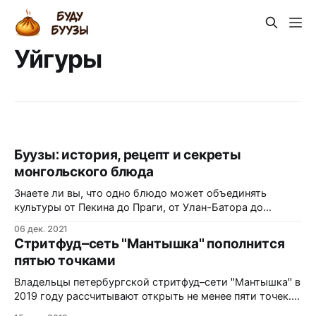
Уйгуры
Буузы: история, рецепт и секреты
монгольского блюда
Знаете ли вы, что одно блюдо может объединять
культуры от Пекина до Праги, от Улан-Батора до
Гавайев? Буузы — не просто пельмени по-монгольски,
06 дек. 2021
а живой свидетель Великого шёлкового пути и кочевой
Стритфуд–сеть "Мантышка" пополнится
цивилизации. В этой статье вы узнаете: как древние
пятью точками
легенды переплетаются с археологическими
находками; чем буузы отличаются от мантов,
Владельцы петербургской стритфуд–сети "Мантышка" в
2019 году рассчитывают открыть не менее пяти точек.
Шеф–повар Александр Овсянников (ИП), ранее