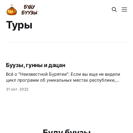
Туры
Буузы, гунны и дацан
Всё о "Неизвестной Бурятии". Если вы еще не видели
цикл программ об уникальных местах республики,
тогда вы многое упустили! Но мы любим вас, наших
31 окт. 2022
зрителей. Поэтому подготовили для вас специальное
интервью-экскурсию по проекту "Неизвестная
Бурятия". Посмотрите его, и тогда каждому из вас
точно захочется увидеть
Буду буузы