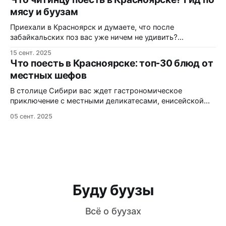
маршрут и адреса, где всё это пробовать без промахов.
мясу и буузам
Первый укус Енисея Знают ли все, что енисейская кухня
сложилась как «сборная» из вкусов
Приехали в Красноярск и думаете, что после
забайкальских поз вас уже ничем не удивить?
Держитесь крепче! Этот гид — ваш билет в мир
15 сент. 2025
настоящей сибирской гастрономии, от сочных бууз до
Что поесть в Красноярске: топ-30 блюд от
таежной дичи. Красноярск — ваш новый любимый
местных шефов
гастро-город? Задумывались ли вы когда-нибудь,
почему Красноярск всё чаще называют
В столице Сибири вас ждет гастрономическое
гастрономической столицей Сибири?
приключение с местными деликатесами, енисейской
рыбой и необычными северными угощениями, которые
05 сент. 2025
нельзя попробовать больше нигде. Енисейская рыба:
главная гордость сибирской кухни Знаете ли вы, что
Красноярск — единственный город в мире, где можно
попробовать настоящий сугудай из муксуна прямо из
реки Енисей? Этот деликатес готовится
Буду буузы
Всё о буузах