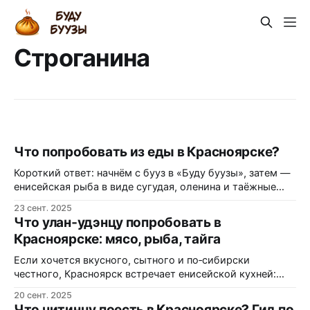
Строганина
Что попробовать из еды в Красноярске?
Короткий ответ: начнём с бууз в «Буду буузы», затем —
енисейская рыба в виде сугудая, оленина и таёжные
деликатесы вроде кедровых орехов, брусники и
23 сент. 2025
черёмухи — это база местной гастрономии и вкус
Что улан‑удэнцу попробовать в
Сибири без компромиссов. Почему именно здесь
Красноярске: мясо, рыба, тайга
вкусно Красноярск — центр Енисейской Сибири, и
кухня региона выросла из локальных продуктов: рыба
Если хочется вкусного, сытного и по‑сибирски
из
честного, Красноярск встречает енисейской кухней:
сугудай из северной рыбы, пельмени с дичью, оленину
20 сент. 2025
и десерты с кедровым орехом — внизу готовый
Что читинцу поесть в Красноярске? Гид по