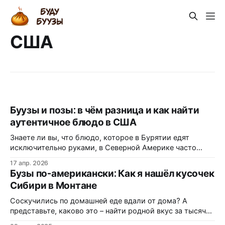
США
Буузы и позы: в чём разница и как найти
аутентичное блюдо в США
Знаете ли вы, что блюдо, которое в Бурятии едят
исключительно руками, в Северной Америке часто
маскируется под «экзотические dumplings»? В этом
17 апр. 2026
материале вы узнаете, почему одни называют их
Бузы по-американски: Как я нашёл кусочек
«буузы», а другие — «позы», как диаспора адаптирует
Сибири в Монтане
рецепт под западные реалии, и где именно на трассах
Монтаны можно заказать свежую партию без
Соскучились по домашней еде вдали от дома? А
представьте, каково это – найти родной вкус за тысячи
километров, посреди американской трассы! Я долго