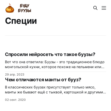
Специи
Спросили нейросеть что такое буузы?
Вот что она ответила: Буузы - это традиционное блюдо
монгольской кухни, которое похоже на пельмени или
манты. Это небольшие круглые тестовые карманы,
29 апр. 2023
наполненные начинкой из нарезанного мяса (обычно
Чем отличаются манты от бууз?
говядины или баранины) и лука, специй и зелени. Буузы
обычно готовятся на пару и подаются с соусом,
В классических буузах присутствует только мясо,
который обычно делается на основе соевого
манты же бывают ещё с тыквой, картошкой и другими
добавками. Также в манты обычно добавляют много
02 сент. 2020
разных специй, в то время как в буузах только соль и
перец. Из внешних отличий в буузах всегда есть круглое