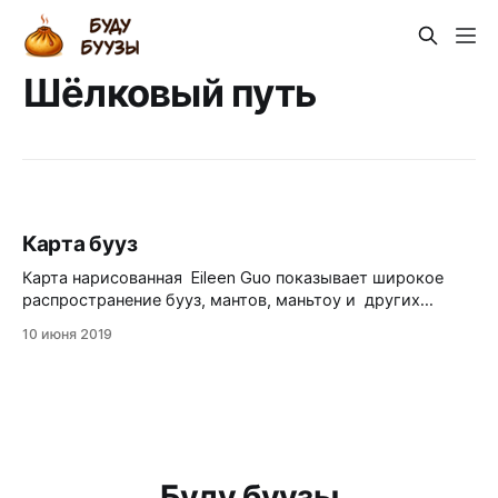
Шёлковый путь
Карта бууз
Карта нарисованная Eileen Guo показывает широкое
распространение бууз, мантов, маньтоу и других
похожих блюд вдоль Великого шелкового пути. Версий
10 июня 2019
происхождения блюда много, но надежных
свидетельств в пользу одной или другой гипотезы
почти нет. Так, например, самые древние образцы мяса
завернутого в тесто были обнаружены в захоронениях
возрастом 1700 лет на
Буду буузы