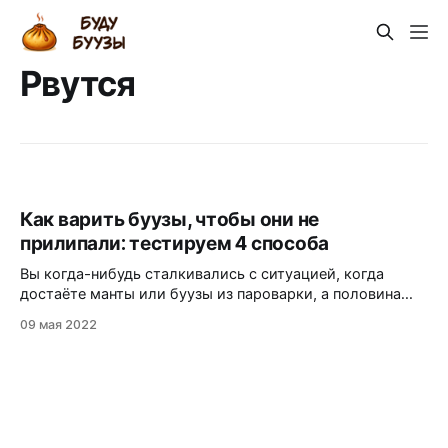
Рвутся
Как варить буузы, чтобы они не
прилипали: тестируем 4 способа
Вы когда-нибудь сталкивались с ситуацией, когда
достаёте манты или буузы из пароварки, а половина
теста остаётся на решётке? Дно отрывается, весь
09 мая 2022
драгоценный бульон вытекает, и вместо сочного блюда
получается сухое недоразумение. Знакомая картина?
Проблема прилипания — одна из самых
распространённых при приготовлении паровых
изделий. Многие хозяйки годами ищут идеальное
решение,