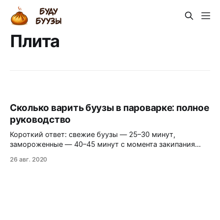
Плита
Сколько варить буузы в пароварке: полное
руководство
Короткий ответ: свежие буузы — 25–30 минут,
замороженные — 40–45 минут с момента закипания
воды. Но есть нюансы, от которых зависит, получится
26 авг. 2020
ли блюдо сочным и целым. ⏱️ Время приготовления
(таблица) Состояние бууз Буузница / мантоварка
Электрическая пароварка Свежие 25–30 мин 20–25 мин
Замороженные 40–45 мин 35–40 мин