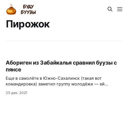
Пирожок
Абориген из Забайкалья сравнил буузы с
пянсе
Еще в самолёте в Южно-Сахалинск (такая вот
командировка) заметил группу молодёжи — ей
оказалась читинская хоккейная команда «Манул». Они
25 дек. 2021
летели в столицу островной области играть с
сахалинской командой «Сахалинский орлан». Обещал
прийти на игру и быть главным болельщиком
«манулов». Перед игрой зашёл подкрепиться в местную
столовую. Показал коллегам в телеграме