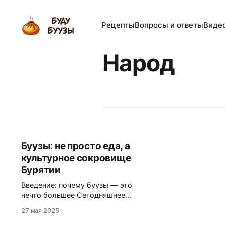
Рецепты
Вопросы и ответы
Виде
Народ
Буузы: не просто еда, а
культурное сокровище
Бурятии
Введение: почему буузы — это
нечто большее Сегодняшнее
глубокое погружение мы
27 мая 2025
посвящаем буузам. Их называют