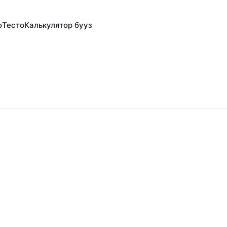
о
Тесто
Калькулятор бууз