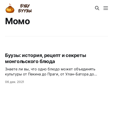
Момо
Буузы: история, рецепт и секреты
монгольского блюда
Знаете ли вы, что одно блюдо может объединять
культуры от Пекина до Праги, от Улан-Батора до
Гавайев? Буузы — не просто пельмени по-монгольски,
06 дек. 2021
а живой свидетель Великого шёлкового пути и кочевой
цивилизации. В этой статье вы узнаете: как древние
легенды переплетаются с археологическими
находками; чем буузы отличаются от мантов,