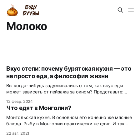
Молоко
Вкус степи: почему бурятская кухня — это
не просто еда, а философия жизни
Вы когда-нибудь задумывались о том, как вкус еды
может зависеть от пейзажа за окном? Представьте:
бескрайние зеленые холмы, медитативное спокойствие
12 февр. 2024
буддийских ступ и воздух, который кажется прозрачнее
Что едят в Монголии?
самого чистого стекла. Именно в таких декорациях
рождается кулинария кочевников — простая, сытная и
Монгольская кухня. В основном это конечно же мясные
удивительно честная. В ней нет места сложным соусам
блюда. Рыбу в Монголии практически не едят. И так -
или
что едят потомки Чингисхана? Смотрите в
22 авг. 2021
видеоролике. Видео