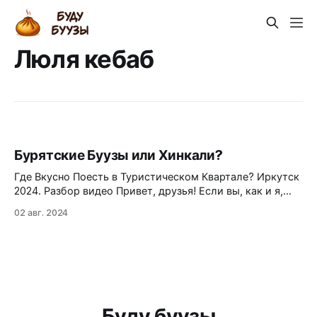
Люля кебаб
Бурятские Буузы или Хинкали?
Где Вкусно Поесть в Туристическом Квартале? Иркутск
2024. Разбор видео Привет, друзья! Если вы, как и я,
иногда путаете буузы с хинкали, а Иркутск
02 авг. 2024
ассоциируете только с Байкалом, то эта статья для
вас. Я, скромный любитель путешествий и еды (с
акцентом на "любитель", потому что мой желудок
иногда
Буду буузы