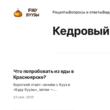
Рецепты
Вопросы и ответы
Вид
Кедровый
Что попробовать из еды в
Красноярске?
Короткий ответ: начнём с бууз в
«Буду буузы», затем —
енисейская рыба в виде сугудая,
23 сент. 2025
оленина и таёжные деликатесы
вроде кедровых орехов, брусники
и черёмухи — это база местной