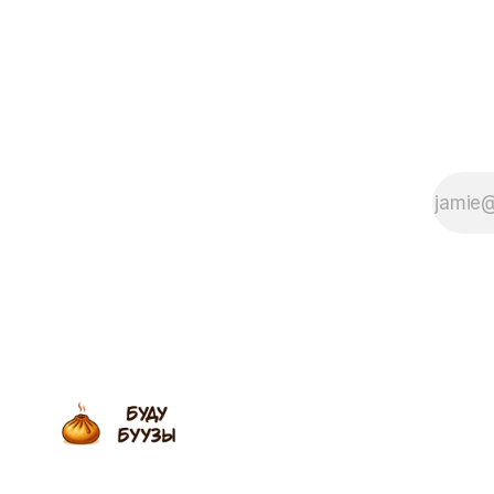
и жители Бурятии воспринимают
как само-собой разумеющееся, у
жителей центрального региона
зачастую вызывает удивление.
Например: Кедровые