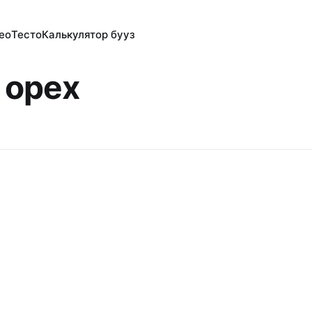
ео
Тесто
Калькулятор бууз
 орех