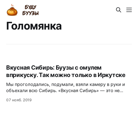
Голомянка
Вкусная Сибирь: Буузы с омулем
вприкуску. Так можно только в Иркутске
Мы проголодались, подумали, взяли камеру в руки и
объехали всю Сибирь. «Вкусная Сибирь» — это не
просто про еду. Мы узнаем традиции, мы уверены:
07 нояб. 2019
Сибирь — она разная. А каждый регион — отдельный
мир со своей вкусной фишкой и культурой питания.
Гастрономическое путешествие команды портала
Tomsk.ru в рамках национального проекта «Культура»
продолжается.