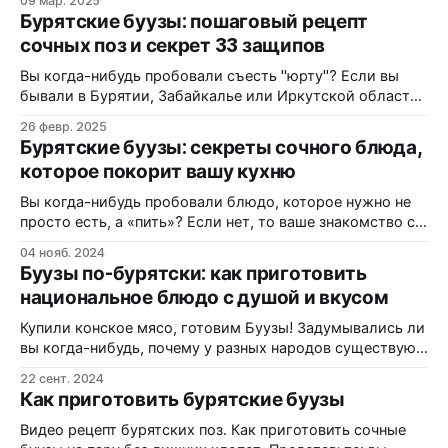
09 мар. 2025
столе их нет, многие всерьёз считают, что торжество
Бурятские буузы: пошаговый рецепт
как будто и не состоялось. В этой статье разберёмся,
сочных поз и секрет 33 защипов
что такое буузы, чем они
Вы когда-нибудь пробовали съесть "юрту"? Если вы
бывали в Бурятии, Забайкалье или Иркутской области,
то наверняка понимаете, о чем речь. Буузы (или, как их
26 февр. 2025
часто называют в народе, позы) — это не просто
Бурятские буузы: секреты сочного блюда,
"большие пельмени". Это настоящий гастрономический
которое покорит вашу кухню
феномен, блюдо-символ и тест на мастерство для
Вы когда-нибудь пробовали блюдо, которое нужно не
просто есть, а «пить»? Если нет, то ваше знакомство с
гастрономической гордостью Бурятии еще впереди.
04 нояб. 2024
Буузы (или позы) — это не просто большие пельмени.
Буузы по-бурятски: как приготовить
Это архитектурный шедевр в миниатюре,
национальное блюдо с душой и вкусом
напоминающий юрту, внутри которой кипит жизнь в
виде ароматного мясного бульона. Многие считают, что
Купили конское мясо, готовим Буузы! Задумывались ли
вы когда-нибудь, почему у разных народов существуют
похожие блюда из теста с мясом? У грузин — хинкали,
22 сент. 2024
у украинцев — вареники, у узбеков — манты, а у
Как приготовить бурятские буузы
бурятов — буузы (или позы). Все эти кулинарные
шедевры объединяет простая идея: сочное мясо в
Видео рецепт бурятских поз. Как приготовить сочные