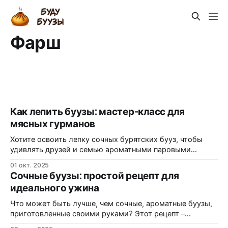
Фарш
Как лепить буузы: мастер-класс для
мясных гурманов
Хотите освоить лепку сочных бурятских бууз, чтобы
удивлять друзей и семью ароматными паровыми
шедеврами? В этой статье разберем процесс шаг за
01 окт. 2025
шагом, от теста до подачи, и вы слепите идеальные
Сочные буузы: простой рецепт для
буузы с первого раза — с бульоном внутри и 33
идеального ужина
защипами для аутентичности. Что такое буузы и
почему их стоит попробовать?
Что может быть лучше, чем сочные, ароматные буузы,
приготовленные своими руками? Этот рецепт –
настоящая находка для тех, кто хочет порадовать