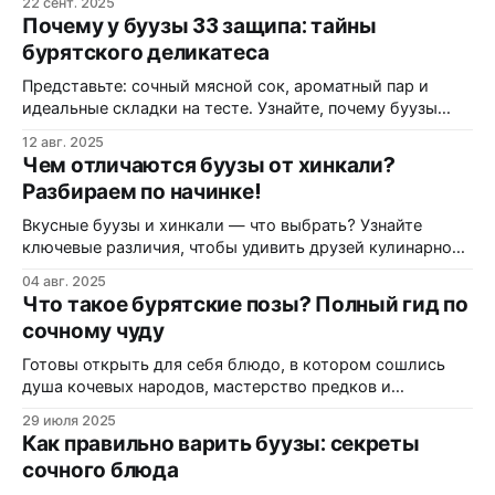
22 сент. 2025
близких вкусным и сытным ужином, не тратя при этом
Почему у буузы 33 защипа: тайны
полдня на кухне. Забудьте о сложных рецептах и долгих
бурятского деликатеса
часах у плиты – с этим руководством вы легко освоите
приготовление бууз, которые
Представьте: сочный мясной сок, ароматный пар и
идеальные складки на тесте. Узнайте, почему буузы
имеют ровно 33 защипа, разберем легенды, символику
12 авг. 2025
и секреты приготовления — и вы сами слепите шедевр
Чем отличаются буузы от хинкали?
дома. Загадка бурятской кухни: откуда взялись буузы?
Разбираем по начинке!
А вы знали, что одно простое блюдо может скрывать
целую историю завоеваний, религии и
Вкусные буузы и хинкали — что выбрать? Узнайте
ключевые различия, чтобы удивить друзей кулинарной
эрудицией и выбрать идеальное блюдо для ужина!
04 авг. 2025
Откуда взялись буузы и хинкали? Исторический
Что такое бурятские позы? Полный гид по
экскурс Представьте: вы в горах Кавказа или на
сочному чуду
просторах Бурятии, а перед вами дымящаяся тарелка с
сочными «пельменями». Но что это — буузы или
Готовы открыть для себя блюдо, в котором сошлись
хинкали?
душа кочевых народов, мастерство предков и
невероятный вкус? Мы разложим по полочкам всё о
29 июля 2025
бурятских позах (буузах). Позы или буузы: путешествие
Как правильно варить буузы: секреты
одной юрты из прошлого Задумывались ли вы, почему
сочного блюда
одно и то же блюдо называют по-разному? В Бурятии и