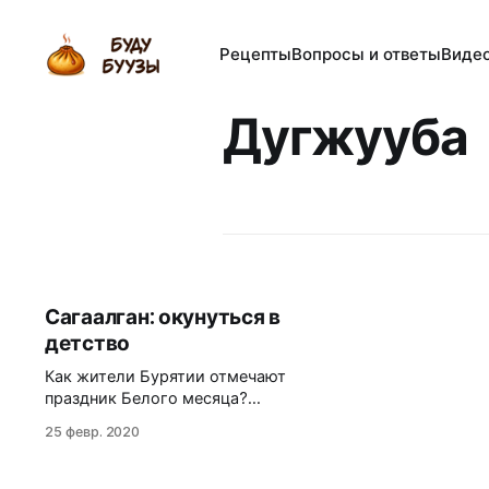
Рецепты
Вопросы и ответы
Виде
Дугжууба
Сагаалган: окунуться в
детство
Как жители Бурятии отмечают
праздник Белого месяца?
Сагаалган - теплый и домашний
25 февр. 2020
праздник, наполненный ароматом
бууз и зеленого чая. Чем ближе
дата, тем чаще люди на своих