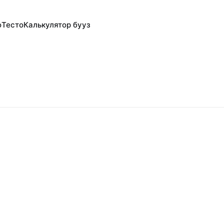
о
Тесто
Калькулятор бууз