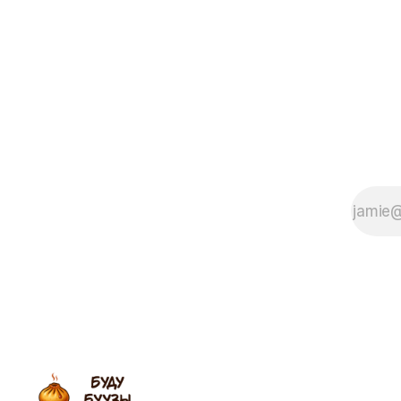
страничках в соцсетях
вспоминали, каким был этот день
в их детстве, что готовили и
какие традиции соблюдали. Мы
предлагаем читателю окунуться в
праздничную атмосферу,