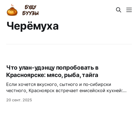
Черёмуха
Что улан‑удэнцу попробовать в
Красноярске: мясо, рыба, тайга
Если хочется вкусного, сытного и по‑сибирски
честного, Красноярск встречает енисейской кухней:
сугудай из северной рыбы, пельмени с дичью, оленину
20 сент. 2025
и десерты с кедровым орехом — внизу готовый
маршрут и адреса, где всё это пробовать без промахов.
Первый укус Енисея Знают ли все, что енисейская кухня
сложилась как «сборная» из вкусов