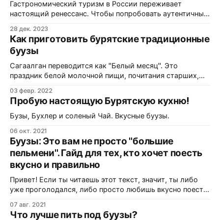
удивительно честная. В ней нет места сложным соусам
Гастрономический туризм в России переживает
или
настоящий ренессанс. Чтобы попробовать аутентичный
дагестанский хинкал или камчатского краба, больше не
28 дек. 2023
обязательно лететь через всю страну. В Москве, в
Как приготовить бурятские традиционные
рамках форума на ВДНХ, открылся уникальный
буузы
фудмолл — Дом Российской Кухни. Это не просто
набор корнеров, а настоящая карта вкусов: от
Сагаалган переводится как "Белый месяц". Это
Калининграда до Камчатки. В этой
праздник белой молочной пищи, почитания старших,
символ обновления человека и природы, открытости и
03 февр. 2022
чистоты помыслов, надежды и добрых ожиданий.
Пробую настоящую Бурятскую кухню!
Празднование В буддийской традиции празднование
Нового года приходится в разные годы на период
Бузы, Бухлер и соленый Чай. Вкусные буузы.
между концом января и серединой марта, на первое
06 окт. 2021
весеннее новолуние
Буузы: Это вам не просто "большие
пельмени". Гайд для тех, кто хочет поесть
вкусно и правильно
Привет! Если ты читаешь этот текст, значит, ты либо
уже проголодался, либо просто любишь вкусно поесть.
И в том, и в другом случае ты по адресу. Давай честно:
07 авг. 2021
все мы любим пельмени, манты и хинкали. Но буузы
Что лучше пить под буузы?
(или, как их называют в народе, позы) — это отдельная