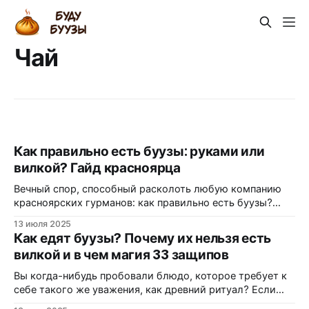
Чай
Как правильно есть буузы: руками или
вилкой? Гайд красноярца
Вечный спор, способный расколоть любую компанию
красноярских гурманов: как правильно есть буузы?
Одни яростно отстаивают аутентичность и чистоту
13 июля 2025
вкуса, другие ценят удобство и чистоту рук. Давайте
Как едят буузы? Почему их нельзя есть
поставим точку в этом вопросе. Зачем вообще
вилкой и в чем магия 33 защипов
спорить? Это же просто большие пельмени!
Представьте картину: морозный красноярский вечер,
Вы когда-нибудь пробовали блюдо, которое требует к
вы в уютном кафе, и перед
себе такого же уважения, как древний ритуал? Если
ваш гастрономический опыт ограничивается