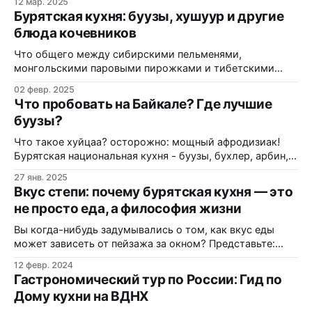
12 мар. 2025
пельменями из супермаркета или даже хорошими
Бурятская кухня: буузы, хушуур и другие
хинкали, приготовьтесь: сегодня мы поговорим о
блюда кочевников
настоящем чуде инженерной и кулинарной мысли. Речь
пойдет о бурятских буузах — блюде, которое выглядит
Что общего между сибирскими пельменями,
обманчиво просто, но скрывает
монгольскими паровыми пирожками и тибетскими
монахами? Ответ — в одном блюде с дырочкой на
02 февр. 2025
макушке и ровно 33 защипами. Бурятская кухня — это
Что пробовать на Байкале? Где лучшие
не просто еда: это зашифрованный язык кочевой
буузы?
цивилизации, где форма каждого изделия несёт
сакральный смысл. В этой статье вы узнаете: как
Что такое хуйцаа? осторожно: мощный афродизиак!
появились буузы и
Бурятская национальная кухня - буузы, бухлер, арбин,
саламат и многое другое - это то, что обязательно
27 янв. 2025
нужно пробовать гостям Байкала и то, что очень любим
Вкус степи: почему бурятская кухня — это
мы, местные жители. Мы решили объехать самые
не просто еда, а философия жизни
популярные кафе бурятской кухни в Иркутске и
выяснить, где вкуснее! Буузы и не только:
Вы когда-нибудь задумывались о том, как вкус еды
может зависеть от пейзажа за окном? Представьте:
бескрайние зеленые холмы, медитативное спокойствие
12 февр. 2024
буддийских ступ и воздух, который кажется прозрачнее
Гастрономический тур по России: Гид по
самого чистого стекла. Именно в таких декорациях
Дому кухни на ВДНХ
рождается кулинария кочевников — простая, сытная и