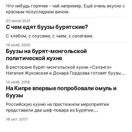
гастрономическая религия. Сегодня я
Что нибудь горячее - чай например. Ещё очень вкусно с
красным полусладким вином.
22 июля 2021
С чем едят буузы бурятские?
С хлебом, с соусами, с чаем, с салатами.
19 нояб. 2020
Буузы на бурят-монгольской
политической кухне
В ресторане бурят-монгольской кухни «Сэлэнгэ»
Наталия Жуковская и Донара Гордоева готовят буузы.
Очень интересное видео.
10 нояб. 2018
На Кипре впервые попробовали омуль и
буузы
Российскую кухню на престижном мероприятии
представили два шеф-повара из Бурятии.
Гастрономическая неделя С 13 по 17 ноября в городах
18 окт. 2017
Никосия и Лимасолпод на Кипре прошла третья
Российская гастрономическая неделя. На ней выступил