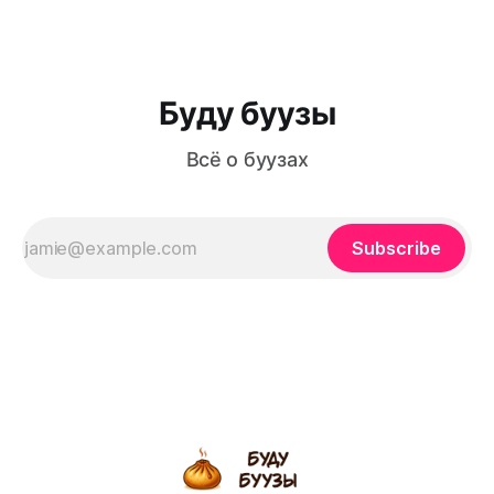
шеф-повар из Бурятии Владимир Белоус, он трудится
бренд-шефом группы компаний «Гранд Бурятия», шеф-
поваром ресторана
Буду буузы
Всё о буузах
Subscribe