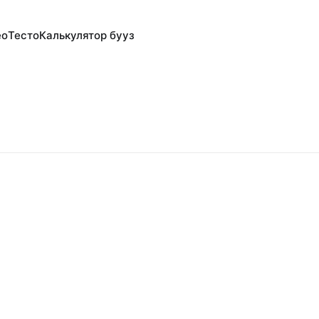
ео
Тесто
Калькулятор бууз