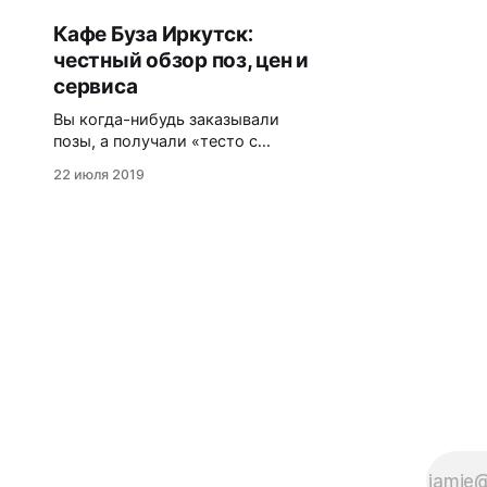
Кафе Буза Иркутск:
честный обзор поз, цен и
сервиса
Вы когда-нибудь заказывали
позы, а получали «тесто с
фаршем без души»? В Иркутске,
22 июля 2019
столице бурятской кухни, найти
идеальные буузы — настоящий
квест. Мы проанализировали
опыт посещения популярной сети
«Буза», чтобы вы не тратили
время и деньги впустую. Из
статьи вы узнаете: чем
отличаются настоящие позы от
подделок, как оценить качество