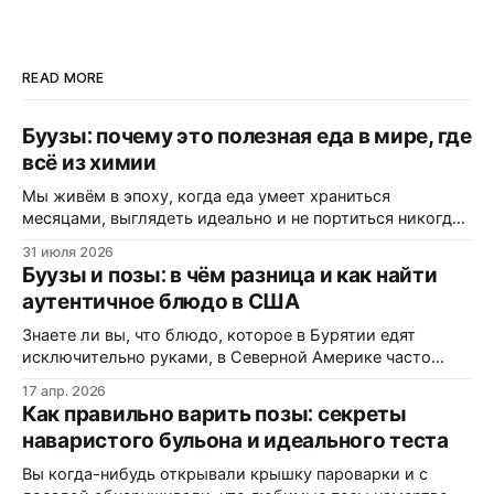
READ MORE
Буузы: почему это полезная еда в мире, где
всё из химии
Мы живём в эпоху, когда еда умеет храниться
месяцами, выглядеть идеально и не портиться никогда.
Вот только цена за это — витамины, минералы и сам
31 июля 2026
вкус. Полки магазинов забиты ультраобработанной
Буузы и позы: в чём разница и как найти
пищей: полуфабрикатами, лапшой быстрого
аутентичное блюдо в США
приготовления, «домашними» котлетами с составом на
пол-этикетки. А ведь есть блюдо, которому не нужны
Знаете ли вы, что блюдо, которое в Бурятии едят
консерванты, потому
исключительно руками, в Северной Америке часто
маскируется под «экзотические dumplings»? В этом
17 апр. 2026
материале вы узнаете, почему одни называют их
Как правильно варить позы: секреты
«буузы», а другие — «позы», как диаспора адаптирует
наваристого бульона и идеального теста
рецепт под западные реалии, и где именно на трассах
Монтаны можно заказать свежую партию без
Вы когда-нибудь открывали крышку пароварки и с