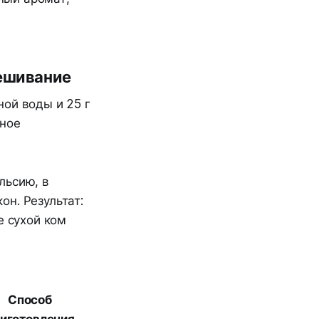
мешивание
ой воды и 25 г
вное
льсию, в
н. Результат:
е сухой ком
Способ
иготовления