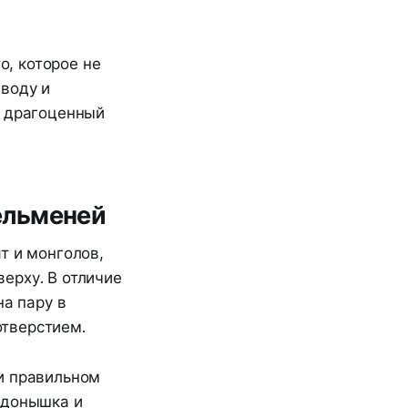
о, которое не
 воду и
ь драгоценный
пельменей
т и монголов,
ерху. В отличие
на пару в
тверстием.
и правильном
 донышка и