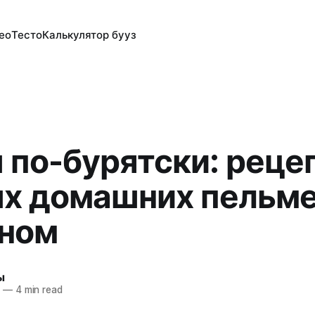
ео
Тесто
Калькулятор бууз
 по-бурятски: реце
х домашних пельме
оном
ы
3
—
4 min read