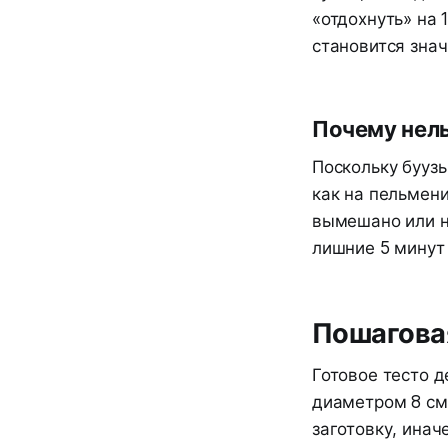
«отдохнуть» на 
становится зна
Почему нель
Поскольку буузы
как на пельмени
вымешано или н
лишние 5 минут 
Пошаговая
Готовое тесто д
диаметром 8 см
заготовку, инач