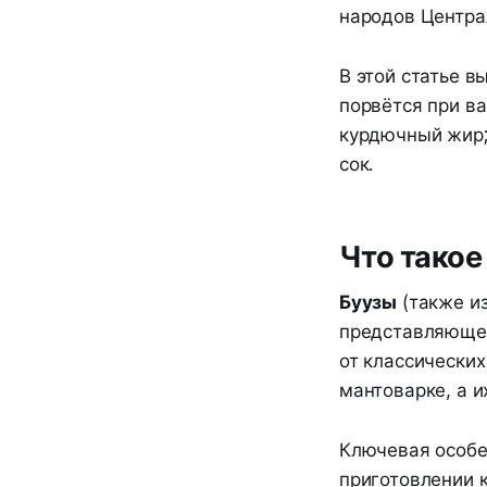
народов Центра
В этой статье в
порвётся при в
курдючный жир;
сок.
Что такое
Буузы
(также из
представляющее
от классических
мантоварке, а 
Ключевая особе
приготовлении 