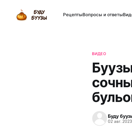
Рецепты
Вопросы и ответы
Вид
ВИДЕО
Буузы
сочны
буль
Буду бууз
02 авг. 202