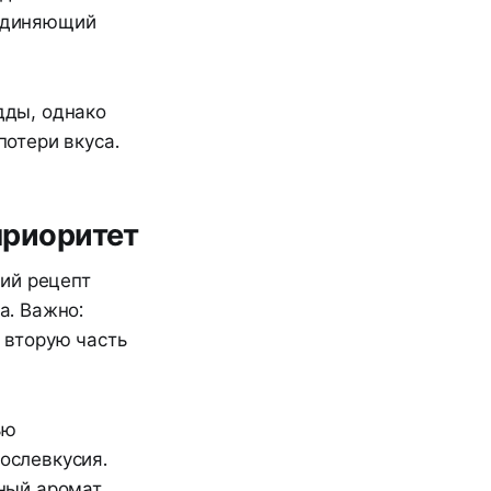
ъединяющий
дды, однако
потери вкуса.
приоритет
ий рецепт
а. Важно:
а вторую часть
ью
послевкусия.
ный аромат,