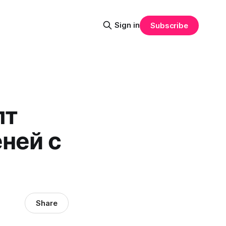
Sign in
Subscribe
пт
ней с
Share