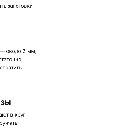
ать заготовки
 — около 2 мм,
статочно
отратить
узы
ают в круг
гружать