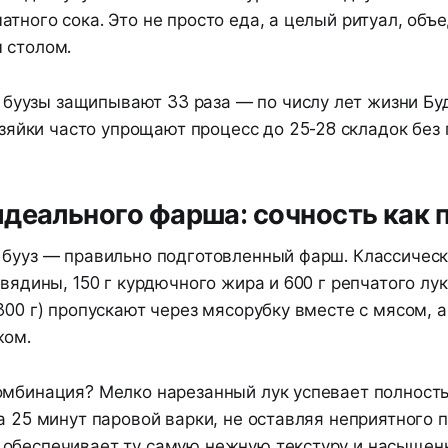
атного сока. Это не просто еда, а целый ритуал, об
 столом.
буузы защипывают 33 раза — по числу лет жизни Бу
яйки часто упрощают процесс до 25-28 складок без 
деального фарша: сочность как 
 бууз — правильно подготовленный фарш. Классическ
овядины, 150 г курдючного жира и 600 г репчатого лук
300 г) пропускают через мясорубку вместе с мясом, 
жом.
омбинация? Мелко нарезанный лук успевает полност
а 25 минут паровой варки, не оставляя неприятного 
обеспечивает ту самую нежную текстуру и насыщен