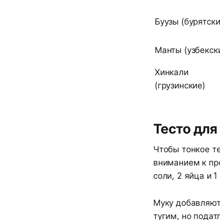
Буузы (бурятски
Манты (узбекск
Хинкали
(грузинские)
Тесто для
Чтобы тонкое те
вниманием к про
соли, 2 яйца и 1
Муку добавляют
тугим, но подат