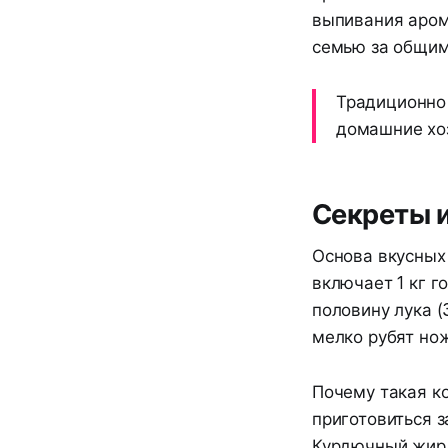
выпивания аром
семью за общим
Традиционно 
домашние хоз
Секреты и
Основа вкусных
включает 1 кг г
половину лука (
мелко рубят но
Почему такая к
приготовиться з
Курдючный жир 