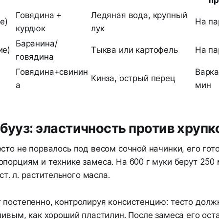
Говядина +
Ледяная вода, крупный
е)
На па
курдюк
лук
Баранина/
ие)
Тыква или картофель
На па
говядина
Говядина+свинин
Варка
Кинза, острый перец
а
мин
 бууз: эластичность против хрупк
сто не порвалось под весом сочной начинки, его гот
порциям и технике замеса. На 600 г муки берут 250 м
 ст. л. растительного масла.
 постепенно, контролируя консистенцию: тесто долж
ливым, как хороший пластилин. После замеса его ос