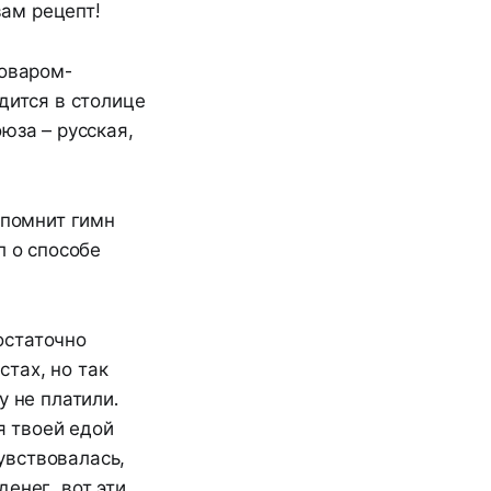
вам рецепт!
поваром-
дится в столице
юза – русская,
 помнит гимн
л о способе
остаточно
стах, но так
у не платили.
я твоей едой
увствовалась,
денег, вот эти