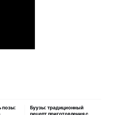
ь позы:
Буузы: традиционный
о
рецепт приготовления с