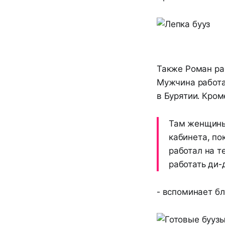
Также Роман рас
Мужчина работал
в Бурятии. Кром
Там женщины 
кабинета, по
работал на т
работать ди-
- вспоминает бл