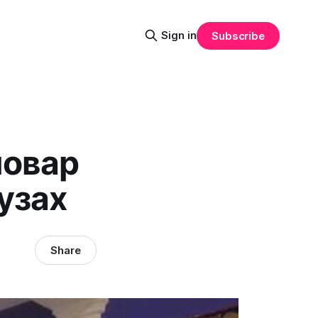
Sign in
Subscribe
повар
узах
Share