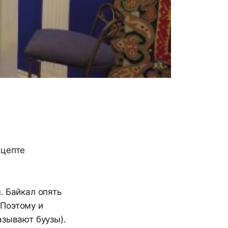
ецепте
. Байкал опять
 Поэтому и
азывают буузы).