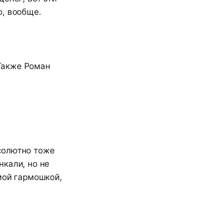
о, вообще.
 Также Роман
бсолютно тоже
нкали, но не
амой гармошкой,