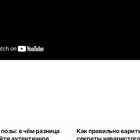
 позы: в чём разница
Как правильно варит
айти аутентичное
секреты наваристог