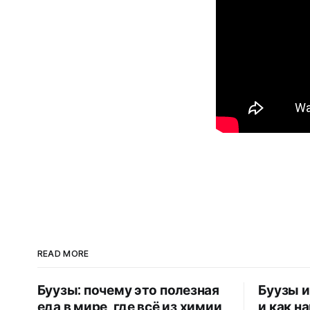
READ MORE
Буузы: почему это полезная
Буузы и
еда в мире, где всё из химии
и как н