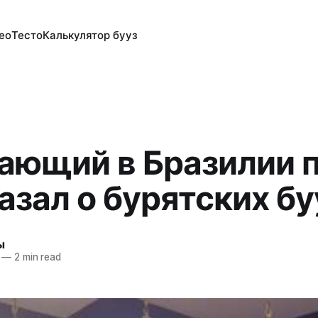
ео
Тесто
Калькулятор бууз
ающий в Бразилии 
азал о бурятских бу
ы
—
2 min read