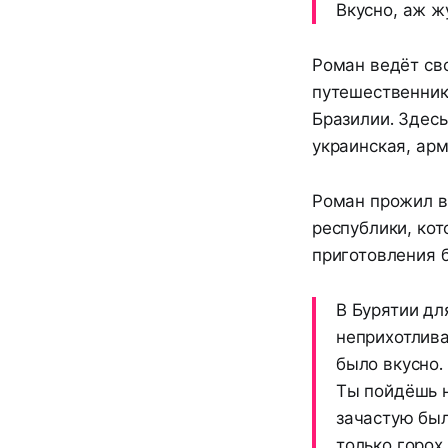
Вкусно, аж ж
Роман ведёт сво
путешественнико
Бразилии. Здесь
украинская, арм
Роман прожил в 
республики, кот
приготовления б
В Бурятии дл
неприхотлива
было вкусно. 
Ты пойдёшь н
зачастую был
только горох