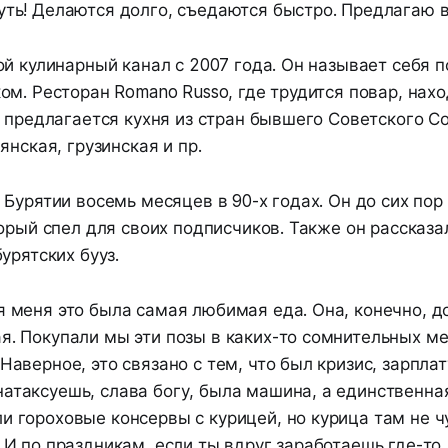
уть! Делаются долго, съедаются быстро. Предлагаю 
й кулинарный канал с 2007 года. Он называет себя 
м. Ресторан Romano Russo, где трудится повар, нахо
 предлагается кухня из стран бывшего Советского Со
янская, грузинская и пр.
Бурятии восемь месяцев в 90-х годах. Он до сих пор
орый спел для своих подписчиков. Также он рассказа
урятских бууз.
я меня это была самая любимая еда. Она, конечно, д
я. Покупали мы эти позы в каких-то сомнительных ме
Наверное, это связано с тем, что был кризис, зарплат
атаксуешь, слава богу, была машина, а единственна
и гороховые консервы с курицей, но курица там не ч
. И по праздникам, если ты вдруг заработаешь где-то 