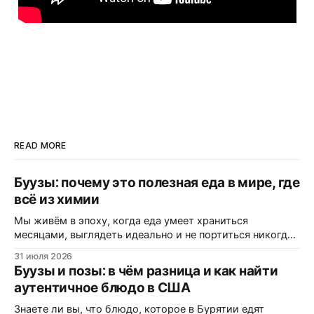
READ MORE
Буузы: почему это полезная еда в мире, где
всё из химии
Мы живём в эпоху, когда еда умеет храниться
месяцами, выглядеть идеально и не портиться никогда.
Вот только цена за это — витамины, минералы и сам
31 июля 2026
вкус. Полки магазинов забиты ультраобработанной
Буузы и позы: в чём разница и как найти
пищей: полуфабрикатами, лапшой быстрого
аутентичное блюдо в США
приготовления, «домашними» котлетами с составом на
пол-этикетки. А ведь есть блюдо, которому не нужны
Знаете ли вы, что блюдо, которое в Бурятии едят