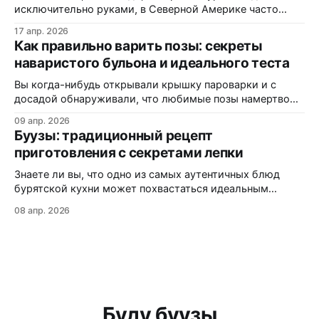
консерванты, потому
исключительно руками, в Северной Америке часто
маскируется под «экзотические dumplings»? В этом
17 апр. 2026
материале вы узнаете, почему одни называют их
Как правильно варить позы: секреты
«буузы», а другие — «позы», как диаспора адаптирует
наваристого бульона и идеального теста
рецепт под западные реалии, и где именно на трассах
Монтаны можно заказать свежую партию без
Вы когда-нибудь открывали крышку пароварки и с
досадой обнаруживали, что любимые позы намертво
прилипли к решётке? Или кусали аппетитный на вид
09 апр. 2026
пирожок, а внутри — сухо и безвкусно? Статистика
Буузы: традиционный рецепт
кулинарных форумов показывает: более 60% новичков
приготовления с секретами лепки
сталкиваются с этими проблемами при первом
знакомстве с бурятской кухней. В этой статье вы
Знаете ли вы, что одно из самых аутентичных блюд
узнаете:
бурятской кухни может похвастаться идеальным
балансом мяса, теста и ароматного бульона внутри?
08 апр. 2026
Буузы (или позы, как их ошибочно называют) — это не
просто еда, а настоящая гастрономическая традиция,
которая передается из поколения в поколение. Из этой
статьи вы узнаете: как приготовить идеальное
Буду буузы