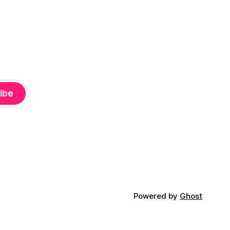
блемами
передается из поколения в
урятской
поколение. Из этой статьи вы узнаете:
знаете:
как приготовить идеальное
ibe
Powered by
Ghost