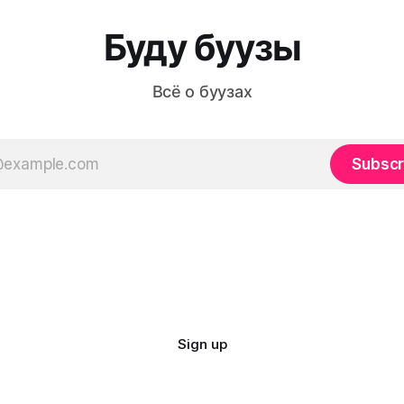
реалии, и где именно на
сталкиваются с этими про
онтаны можно заказать
при первом знакомстве с б
Буду буузы
артию без
кухней. В этой статье вы у
Всё о буузах
Subscr
Sign up