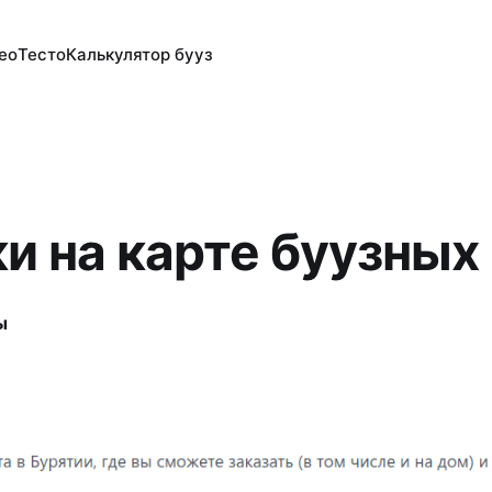
ео
Тесто
Калькулятор бууз
и на карте буузных
ы