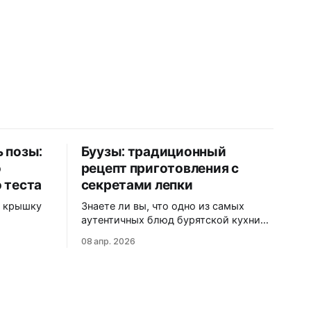
ь позы:
Буузы: традиционный
о
рецепт приготовления с
 теста
секретами лепки
и крышку
Знаете ли вы, что одно из самых
аутентичных блюд бурятской кухни
е позы
может похвастаться идеальным
08 апр. 2026
тке? Или
балансом мяса, теста и ароматного
ирожок, а
бульона внутри? Буузы (или позы, как
?
их ошибочно называют) — это не
румов
просто еда, а настоящая
ичков
гастрономическая традиция, которая