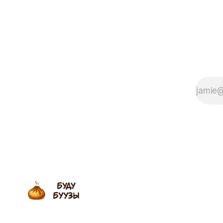
котлетами с составом на пол-
западные 
этикетки. А ведь есть блюдо,
трассах М
которому не нужны консерванты,
свежую п
потому