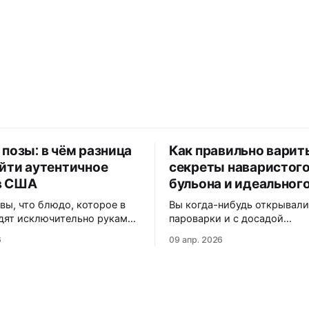
 позы: в чём разница
Как правильно варит
айти аутентичное
секреты наваристог
в США
бульона и идеального
 вы, что блюдо, которое в
Вы когда-нибудь открывал
дят исключительно руками,
пароварки и с досадой
й Америке часто
обнаруживали, что любимы
6
09 апр. 2026
ся под «экзотические
намертво прилипли к решё
але вы
кусали аппетитный на вид п
почему одни называют их
внутри — сухо и безвкусно
а другие — «позы», как
Статистика кулинарных фо
адаптирует рецепт под
показывает: более 60% нов