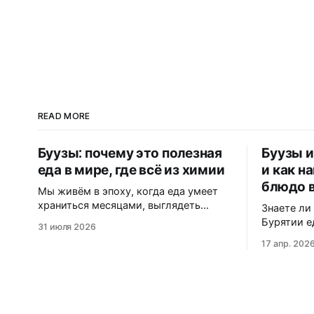
READ MORE
Буузы: почему это полезная
Буузы и
еда в мире, где всё из химии
и как н
блюдо 
Мы живём в эпоху, когда еда умеет
храниться месяцами, выглядеть
Знаете ли
идеально и не портиться никогда. Вот
Бурятии е
31 июля 2026
только цена за это — витамины,
в Северно
17 апр. 202
минералы и сам вкус. Полки
маскирует
магазинов забиты
dumplings»? В этом матери
ультраобработанной пищей:
узнаете, 
полуфабрикатами, лапшой быстрого
«буузы», 
приготовления, «домашними»
диаспора 