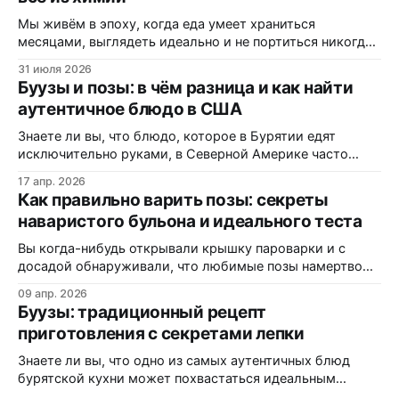
Мы живём в эпоху, когда еда умеет храниться
месяцами, выглядеть идеально и не портиться никогда.
Вот только цена за это — витамины, минералы и сам
31 июля 2026
вкус. Полки магазинов забиты ультраобработанной
Буузы и позы: в чём разница и как найти
пищей: полуфабрикатами, лапшой быстрого
аутентичное блюдо в США
приготовления, «домашними» котлетами с составом на
пол-этикетки. А ведь есть блюдо, которому не нужны
Знаете ли вы, что блюдо, которое в Бурятии едят
консерванты, потому
исключительно руками, в Северной Америке часто
маскируется под «экзотические dumplings»? В этом
17 апр. 2026
материале вы узнаете, почему одни называют их
Как правильно варить позы: секреты
«буузы», а другие — «позы», как диаспора адаптирует
наваристого бульона и идеального теста
рецепт под западные реалии, и где именно на трассах
Монтаны можно заказать свежую партию без
Вы когда-нибудь открывали крышку пароварки и с
досадой обнаруживали, что любимые позы намертво
прилипли к решётке? Или кусали аппетитный на вид
09 апр. 2026
пирожок, а внутри — сухо и безвкусно? Статистика
Буузы: традиционный рецепт
кулинарных форумов показывает: более 60% новичков
приготовления с секретами лепки
сталкиваются с этими проблемами при первом
знакомстве с бурятской кухней. В этой статье вы
Знаете ли вы, что одно из самых аутентичных блюд
узнаете:
бурятской кухни может похвастаться идеальным
балансом мяса, теста и ароматного бульона внутри?