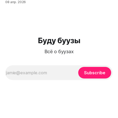
08 апр. 2026
Буузы (или позы, как их ошибочно называют) — это не
просто еда, а настоящая гастрономическая традиция,
которая передается из поколения в поколение. Из этой
статьи вы узнаете: как приготовить идеальное
Буду буузы
Всё о буузах
Subscribe