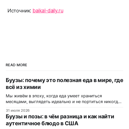
Источник:
baikal-daily.ru
READ MORE
Буузы: почему это полезная еда в мире, где
всё из химии
Мы живём в эпоху, когда еда умеет храниться
месяцами, выглядеть идеально и не портиться никогда.
Вот только цена за это — витамины, минералы и сам
31 июля 2026
вкус. Полки магазинов забиты ультраобработанной
Буузы и позы: в чём разница и как найти
пищей: полуфабрикатами, лапшой быстрого
аутентичное блюдо в США
приготовления, «домашними» котлетами с составом на