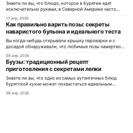
пол-этикетки. А ведь есть блюдо, которому не нужны
Знаете ли вы, что блюдо, которое в Бурятии едят
консерванты, потому
исключительно руками, в Северной Америке часто
маскируется под «экзотические dumplings»? В этом
17 апр. 2026
материале вы узнаете, почему одни называют их
Как правильно варить позы: секреты
«буузы», а другие — «позы», как диаспора адаптирует
наваристого бульона и идеального теста
рецепт под западные реалии, и где именно на трассах
Монтаны можно заказать свежую партию без
Вы когда-нибудь открывали крышку пароварки и с
досадой обнаруживали, что любимые позы намертво
прилипли к решётке? Или кусали аппетитный на вид
09 апр. 2026
пирожок, а внутри — сухо и безвкусно? Статистика
Буузы: традиционный рецепт
кулинарных форумов показывает: более 60% новичков
приготовления с секретами лепки
сталкиваются с этими проблемами при первом
знакомстве с бурятской кухней. В этой статье вы
Знаете ли вы, что одно из самых аутентичных блюд
узнаете:
бурятской кухни может похвастаться идеальным
балансом мяса, теста и ароматного бульона внутри?
08 апр. 2026
Буузы (или позы, как их ошибочно называют) — это не
просто еда, а настоящая гастрономическая традиция,
которая передается из поколения в поколение. Из этой
статьи вы узнаете: как приготовить идеальное