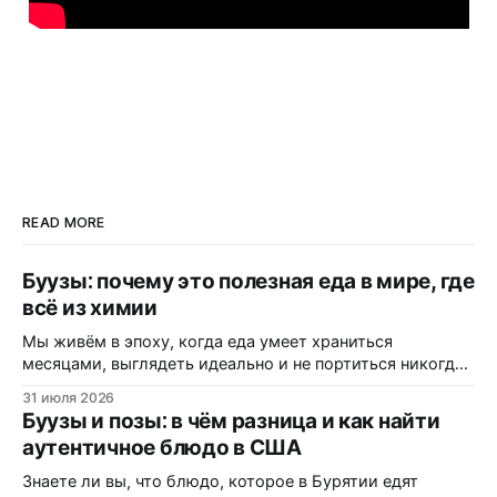
READ MORE
Буузы: почему это полезная еда в мире, где
всё из химии
Мы живём в эпоху, когда еда умеет храниться
месяцами, выглядеть идеально и не портиться никогда.
Вот только цена за это — витамины, минералы и сам
31 июля 2026
вкус. Полки магазинов забиты ультраобработанной
Буузы и позы: в чём разница и как найти
пищей: полуфабрикатами, лапшой быстрого
аутентичное блюдо в США
приготовления, «домашними» котлетами с составом на
пол-этикетки. А ведь есть блюдо, которому не нужны
Знаете ли вы, что блюдо, которое в Бурятии едят