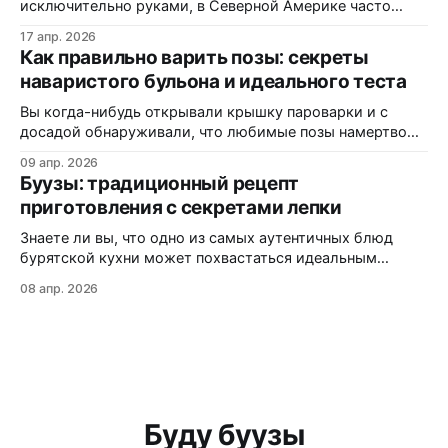
консерванты, потому
исключительно руками, в Северной Америке часто
маскируется под «экзотические dumplings»? В этом
17 апр. 2026
материале вы узнаете, почему одни называют их
Как правильно варить позы: секреты
«буузы», а другие — «позы», как диаспора адаптирует
наваристого бульона и идеального теста
рецепт под западные реалии, и где именно на трассах
Монтаны можно заказать свежую партию без
Вы когда-нибудь открывали крышку пароварки и с
досадой обнаруживали, что любимые позы намертво
прилипли к решётке? Или кусали аппетитный на вид
09 апр. 2026
пирожок, а внутри — сухо и безвкусно? Статистика
Буузы: традиционный рецепт
кулинарных форумов показывает: более 60% новичков
приготовления с секретами лепки
сталкиваются с этими проблемами при первом
знакомстве с бурятской кухней. В этой статье вы
Знаете ли вы, что одно из самых аутентичных блюд
узнаете:
бурятской кухни может похвастаться идеальным
балансом мяса, теста и ароматного бульона внутри?
08 апр. 2026
Буузы (или позы, как их ошибочно называют) — это не
просто еда, а настоящая гастрономическая традиция,
которая передается из поколения в поколение. Из этой
статьи вы узнаете: как приготовить идеальное
Буду буузы